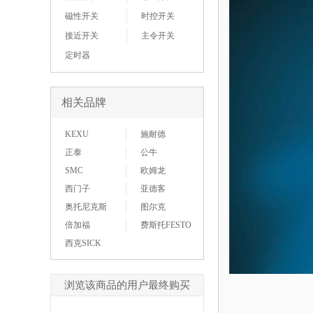
磁性开关
时控开关
接近开关
主令开关
定时器
相关品牌
KEXU
施耐德
正泰
公牛
SMC
欧姆龙
西门子
亚德客
奥托尼克斯
图尔克
倍加福
费斯托FESTO
西克SICK
浏览该商品的用户最终购买