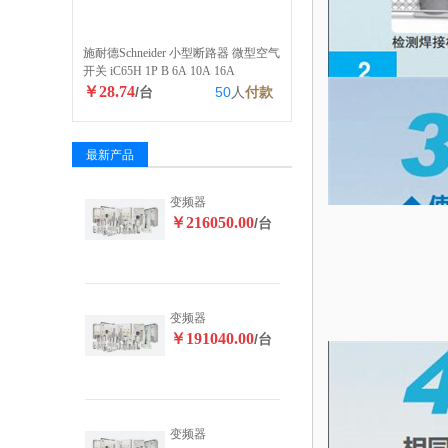
施耐德Schneider 小型断路器 微型空气
开关 iC65H 1P B 6A 10A 16A
￥28.74
/台
50
人
付款
最新产品
变频器
￥216050.00
/台
变频器
￥191040.00
/台
变频器