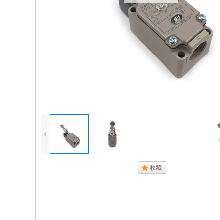
4
.
收藏