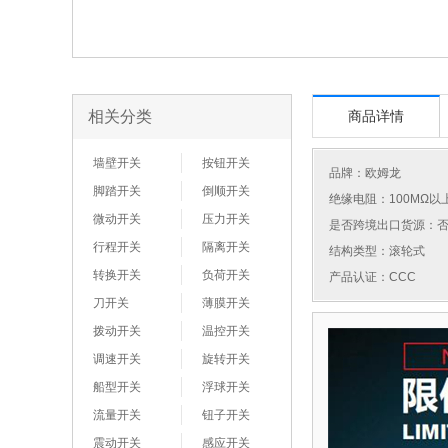
相关分类
商品详情
墙壁开关
按钮开关
品牌：
欧姆龙
脚踏开关
倒顺开关
绝缘电阻：100MΩ以
微动开关
压力开关
是否跨境出口货源：
行程开关
隔离开关
结构类型：滚轮式
转换开关
负荷开关
产品认证：CCC
刀开关
薄膜开关
拨动开关
温控开关
调速开关
旋转开关
船型开关
浮球开关
流量开关
钮子开关
震动开关
感应开关