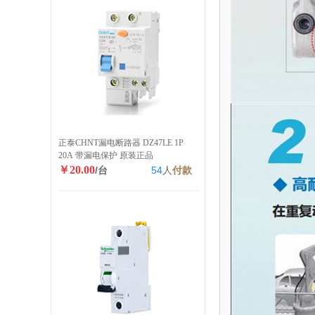
正泰CHNT漏电断路器 DZ47LE 1P
20A 带漏电保护 原装正品
￥20.00
/台
54
人
付款