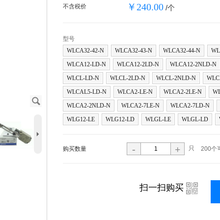
￥240.00
不含税价
/个
型号
WLCA32-42-N
WLCA32-43-N
WLCA32-44-N
WL
WLCA12-LD-N
WLCA12-2LD-N
WLCA12-2NLD-N
WLCL-LD-N
WLCL-2LD-N
WLCL-2NLD-N
WLC
WLCAL5-LD-N
WLCA2-LE-N
WLCA2-2LE-N
WL
J
WLCA2-2NLD-N
WLCA2-7LE-N
WLCA2-7LD-N
WLG12-LE
WLG12-LD
WLGL-LE
WLGL-LD
5
-
+
只
购买数量
200个
i
扫一扫购买