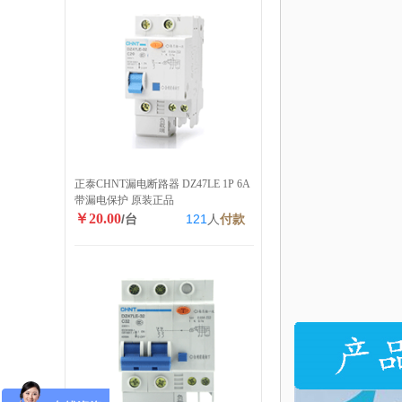
正泰CHNT漏电断路器 DZ47LE 1P 6A
带漏电保护 原装正品
￥20.00
/台
121
人
付款