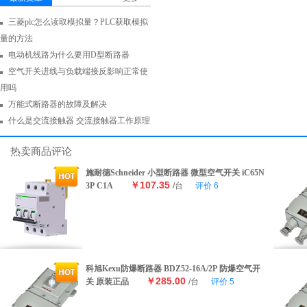
三菱plc怎么读取模拟量？PLC获取模拟
量的方法
电动机线路为什么要用D型断路器
空气开关进线与负载端接反影响正常使
用吗
万能式断路器的故障及解决
什么是交流接触器 交流接触器工作原理
热卖商品评论
施耐德Schneider 小型断路器 微型空气开关 iC65N
￥107.35
3P C1A
/台
评价
6
科旭Kexu防爆断路器 BDZ52-16A/2P 防爆空气开
￥285.00
关 原装正品
/台
评价
5