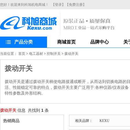
您好！欢迎来到科旭机电商城！
【登录】
【免费注册】
产品分类
商城首页
品牌中心
关
当前位置：
首页
>
电工器材
>
控制开关
>
拨动开关
拨动开关
拨动开关是通过拨动开关柄使电路接通或断开，从而达到切换电路的
活、性能稳定可靠的特点，拨动开关主要广泛用于:各种仪器/仪表设备
特性参数及外形结构。
拨动开关
信息 共找到
1
条
热销商品
相关品牌：
KEXU