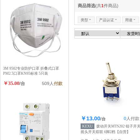
商品筛选
(共
1
件商品)
类型
6
产品认证
6
用途
6
3M 9502专业防护口罩 折叠式口罩
PM2.5口罩KN95标准 5只装
￥35.00
/台
509人
付款
￥13.00
0
人
付款
库存1475个
/台
KEXU
拨动开关MTS202 钮子开
摇头开关双联 6脚2档
【自营】