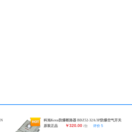
5N
科旭Kexu防爆断路器 BDZ52-32A/3P防爆空气开关
￥320.00
原装正品
/台
评价
5