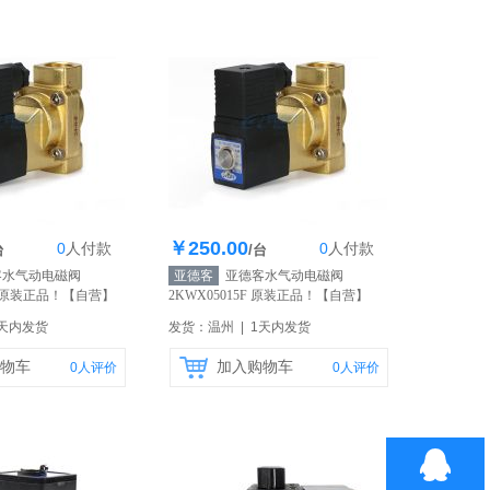
￥250.00
0
人
付款
0
人
付款
存100个
库存100个
台
/台
水气动电磁阀
亚德客
亚德客水气动电磁阀
T 原装正品！
【自营】
2KWX05015F 原装正品！
【自营】
1天内发货
发货：温州 | 1天内发货
物车
加入购物车
0
人评价
0
人评价