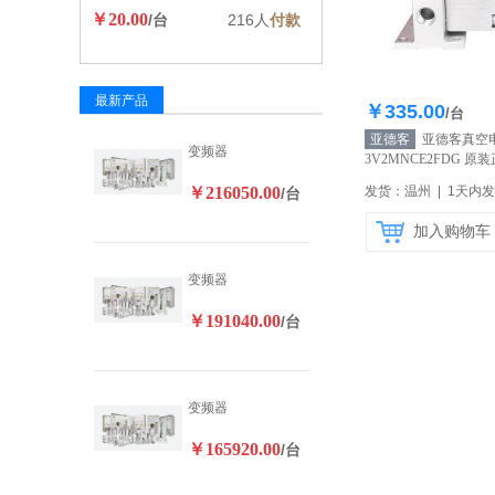
￥20.00
/台
216人
付款
最新产品
￥335.00
库存10
/台
亚德客
亚德客真空
变频器
3V2MNCE2FDG 原
￥216050.00
发货：温州 | 1天内
/台
加入购物车
变频器
￥191040.00
/台
变频器
￥165920.00
/台