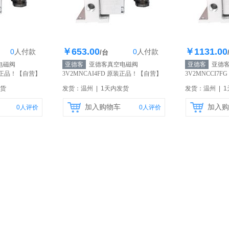
￥653.00
￥1131.00
0
人
付款
0
人
付款
0个
库存100个
库
/台
电磁阀
亚德客
亚德客真空电磁阀
亚德客
亚德客
装正品！
【自营】
3V2MNCAI4FD 原装正品！
【自营】
3V2MNCCI7F
发货
发货：温州 | 1天内发货
发货：温州 | 
加入购物车
加入购
0
人评价
0
人评价