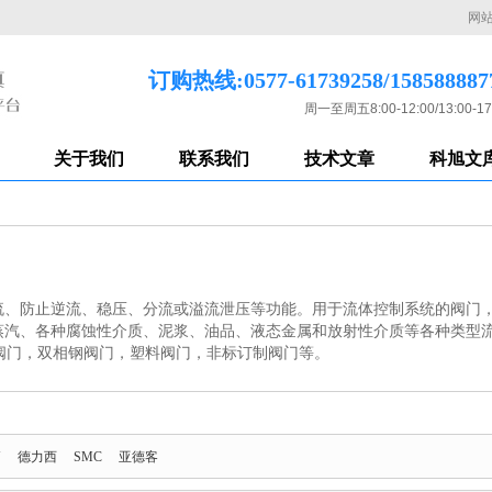
网
订购热线:0577-61739258/158588887
周一至周五8:00-12:00/13:00-17
关于我们
联系我们
技术文章
科旭文
流、防止逆流、稳压、分流或溢流泄压等功能。用于流体控制系统的阀门
蒸汽、各种腐蚀性介质、泥浆、油品、液态金属和放射性介质等各种类型
钒钢阀门，双相钢阀门，塑料阀门，非标订制阀门等。
U
德力西
SMC
亚德客