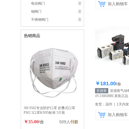
电动阀门
0
加入购物车
铜阀门
0
不锈钢阀门
0
热销商品
￥181.00
库存10
/台
亚德客
亚德客气动
4V230E08BI 原装正
发货：温州 | 1天内
3M 9502专业防护口罩 折叠式口罩
PM2.5口罩KN95标准 5只装
加入购物车
￥35.00
/台
509人
付款