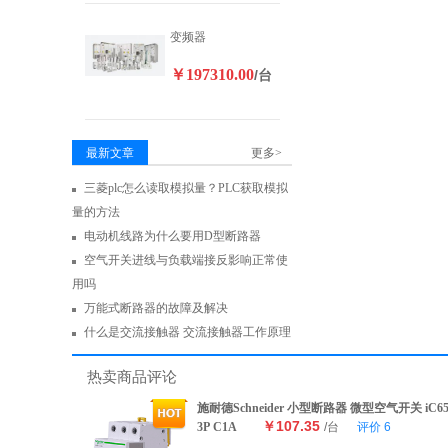
变频器
￥197310.00
/台
最新文章
更多>
三菱plc怎么读取模拟量？PLC获取模拟
量的方法
电动机线路为什么要用D型断路器
空气开关进线与负载端接反影响正常使
用吗
万能式断路器的故障及解决
什么是交流接触器 交流接触器工作原理
热卖商品评论
施耐德Schneider 小型断路器 微型空气开关 iC6
￥107.35
3P C1A
/台
评价
6