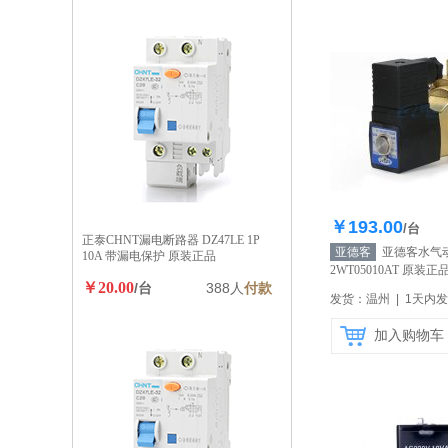
￥193.00
库存10
/台
正泰CHNT漏电断路器 DZ47LE 1P
亚德客
亚德客水气
10A 带漏电保护 原装正品
2WT05010AT 原装正
￥20.00
/台
388人
付款
发货：温州 | 1天内
加入购物车