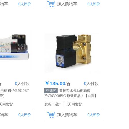
物车
加入购物车
0
人评价
0
人评价
￥135.00
0
人
付款
0
人
付款
存100个
库存100个
台
/台
磁阀4M32010BT
亚德客
亚德客水气动电磁阀
营】
2WT03008BIG 原装正品！
【自营】
1天内发货
发货：温州 | 1天内发货
物车
加入购物车
0
人评价
0
人评价