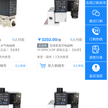
在线订购咨询
微信订购
￥3202.00
订购热线
0
人
付款
0
人
付款
存100个
库存100个
台
/台
水气电磁阀
亚德客
亚德客真空电磁阀
原装正品！
【自营】
3V2MNCA20F 原装正品！
【自营】
1天内发货
发货：温州 | 1天内发货
调查问卷
物车
加入购物车
0
人评价
0
人评价
返回顶部