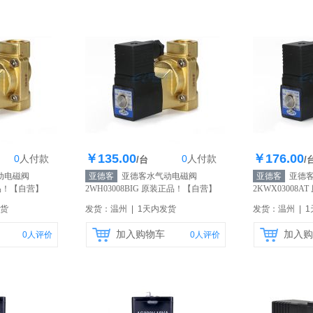
￥135.00
￥176.00
0
人
付款
0
人
付款
0个
库存100个
库
/台
/
动电磁阀
亚德客
亚德客水气动电磁阀
亚德客
亚德客
品！
【自营】
2WH03008BIG 原装正品！
【自营】
2KWX03008A
发货
发货：温州 | 1天内发货
发货：温州 | 
加入购物车
加入购
0
人评价
0
人评价