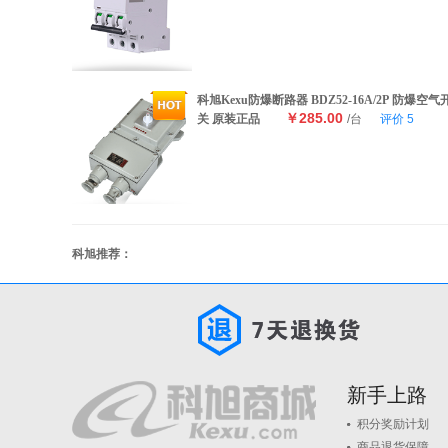
科旭Kexu防爆断路器 BDZ52-16A/2P 防爆空气
￥285.00
关 原装正品
/台
评价
5
科旭推荐：
新手上路
积分奖励计划
商品退货保障