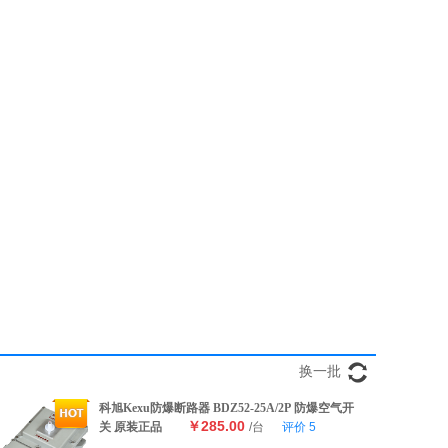
换一批
科旭Kexu防爆断路器 BDZ52-25A/2P 防爆空气开
￥285.00
关 原装正品
/台
评价
5