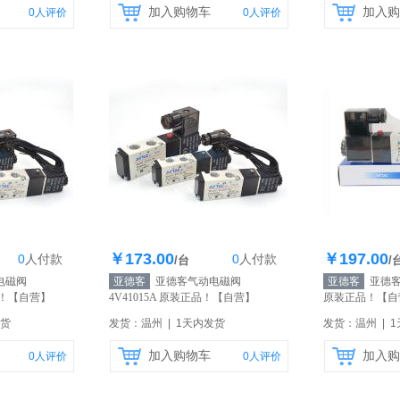
加入购物车
加入购
0
人评价
0
人评价
￥173.00
￥197.00
0
人
付款
0
人
付款
0个
库存100个
库
/台
/
电磁阀
亚德客
亚德客气动电磁阀
亚德客
亚德客电
品！
【自营】
4V41015A 原装正品！
【自营】
原装正品！
【自
发货
发货：温州 | 1天内发货
发货：温州 | 
加入购物车
加入购
0
人评价
0
人评价