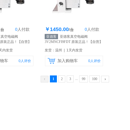
￥1450.00
0
人
付款
0
人
付款
存100个
库存100个
/台
/台
真空电磁阀
亚德客
亚德客真空电磁阀
G 原装正品！
【自营】
3V2MNCFI9FDT 原装正品！
【自营】
1天内发货
发货：温州 | 1天内发货
物车
加入购物车
0
人评价
0
人评价
‹
›
...
1
2
3
99
100