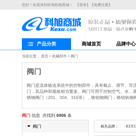
您好！欢迎来到科旭机电商城！
【登录】
【免费注册】
产品分类
商城首页
品牌中心
当前位置：
首页
>
机械部件
>
阀门
阀门
阀门是流体输送系统中的控制部件，具有截止、调节、导
门，其品种和规格相当繁多。阀门可用于控制空气、水、
锈钢阀门（201、304、316等），铬钼钢阀门，铬钼
阀门
信息 共找到
6906
条
阀门
相关品牌：
KEX