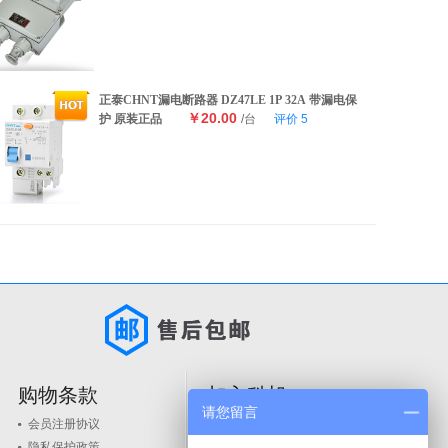
正泰CHNT漏电断路器 DZ47LE 1P 32A 带漏电保
￥20.00
护 原装正品
/台
评价
5
购物条款
加入科旭
请您留言
会员注册协议
人才政策
隐私保护政策
品牌入驻