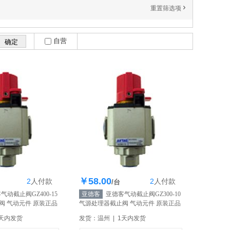
重置筛选项
'
自营
￥58.00
2
人
付款
2
人
付款
存200个
库存200个
/台
动截止阀GZ400-15
亚德客
亚德客气动截止阀GZ300-10
阀 气动元件 原装正品
气源处理器截止阀 气动元件 原装正品
【自营】
1天内发货
发货：温州 | 1天内发货