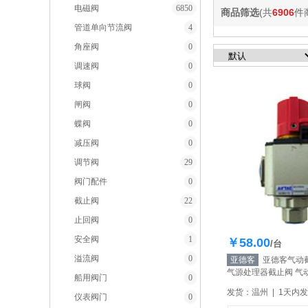
电磁阀
6850
商品筛选
(共
6906
件
管道单向节流阀
4
角座阀
0
调速阀
0
球阀
0
闸阀
0
蝶阀
0
减压阀
0
调节阀
29
阀门配件
0
截止阀
22
止回阀
0
安全阀
1
￥58.00
库存20
/台
溢流阀
0
亚德客
亚德客气动截止
气源处理器截止阀 气
船用阀门
0
【自营】
发货：温州 | 1天内
仪表阀门
0