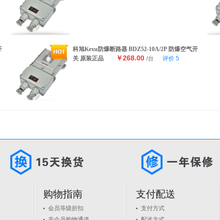
开
科旭Kexu防爆断路器 BDZ52-10A/2P 防爆空气开
￥268.00
关 原装正品
/台
评价
5
购物指南
支付配送
会员等级折扣
支付方式
非会员购物通道
配送方式