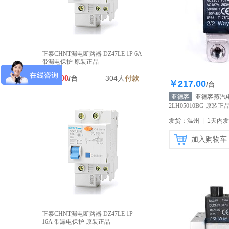
正泰CHNT漏电断路器 DZ47LE 1P 6A
带漏电保护 原装正品
￥20.00
/台
304人
付款
￥217.00
库存10
/台
亚德客
亚德客蒸汽
2LH05010BG 原装正
发货：温州 | 1天内
加入购物车
正泰CHNT漏电断路器 DZ47LE 1P
16A 带漏电保护 原装正品