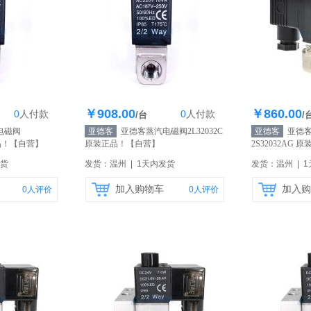
￥908.00
￥860.00
0
人
付款
0
人
付款
0个
库存100个
库
/台
/
电磁阀
亚德客
亚德客蒸汽电磁阀2L32032C
亚德客
亚德客
品！
【自营】
原装正品！
【自营】
2S32032AG 
发货
发货：温州 | 1天内发货
发货：温州 | 
加入购物车
加入购
0
人评价
0
人评价