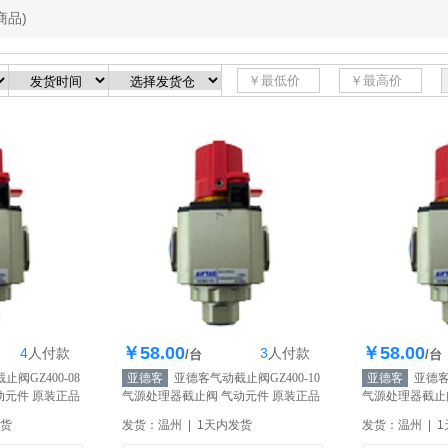
商品)
￥58.00
￥58.00
4
人
付款
3
人
付款
0个
库存200个
库
/台
/台
阀GZ400-08
亚德客
亚德客气动截止阀GZ400-10
亚德客
亚德客气
动元件 原装正品
气源处理器截止阀 气动元件 原装正品
气源处理器截止
【自营】
【自营】
发货
发货：温州 | 1天内发货
发货：温州 | 