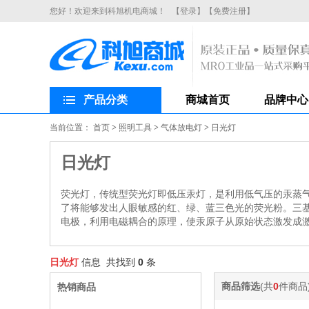
您好！欢迎来到科旭机电商城！
【登录】
【免费注册】
产品分类
商城首页
品牌中心
当前位置：
首页
>
照明工具
>
气体放电灯
>
日光灯
日光灯
荧光灯，传统型荧光灯即低压汞灯，是利用低气压的汞蒸气
了将能够发出人眼敏感的红、绿、蓝三色光的荧光粉。三
电极，利用电磁耦合的原理，使汞原子从原始状态激发成
日光灯
信息 共找到
0
条
商品筛选
(共
0
件商品
热销商品