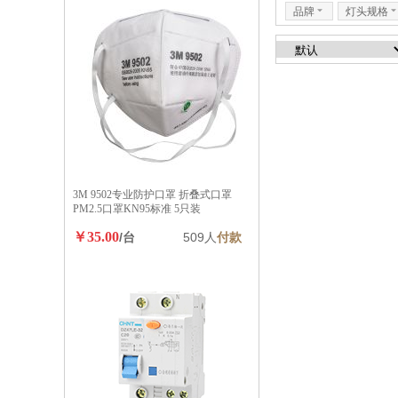
品牌
6
灯头规格
3M 9502专业防护口罩 折叠式口罩
PM2.5口罩KN95标准 5只装
￥35.00
/台
509人
付款