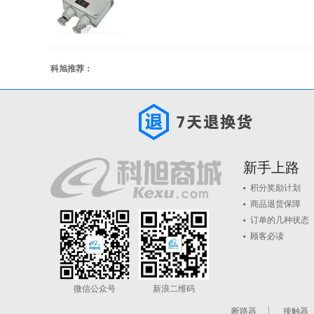
科旭推荐：
新手上路
积分奖励计划
商品退货保障
订单的几种状态
顾客必读
微信公众号
新浪二维码
断路器
接触器