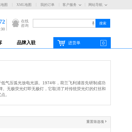
站地图
XML地图
我的订单
客户服务
网站导航
72
在线
咨询
:30
库
品牌入驻
进货单
0
低气压弧光放电光源。1974年，荷兰飞利浦首先研制成功
碑。无极荧光灯即无极灯，它取消了对传统荧光灯的灯丝和
优点。
重置筛选项
'