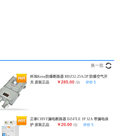
换一批
科旭Kexu防爆断路器 BDZ52-25A/2P 防爆空气开
￥285.00
关 原装正品
/台
评价
5
正泰CHNT漏电断路器 DZ47LE 1P 32A 带漏电保
￥20.00
护 原装正品
/台
评价
5