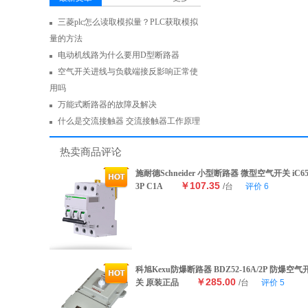
三菱plc怎么读取模拟量？PLC获取模拟
量的方法
电动机线路为什么要用D型断路器
空气开关进线与负载端接反影响正常使
用吗
万能式断路器的故障及解决
什么是交流接触器 交流接触器工作原理
热卖商品评论
施耐德Schneider 小型断路器 微型空气开关 iC6
￥107.35
3P C1A
/台
评价
6
科旭Kexu防爆断路器 BDZ52-16A/2P 防爆空气
￥285.00
关 原装正品
/台
评价
5