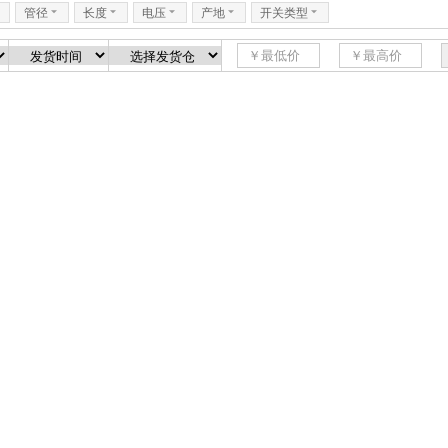
6
管径
6
长度
6
电压
6
产地
6
开关类型
6