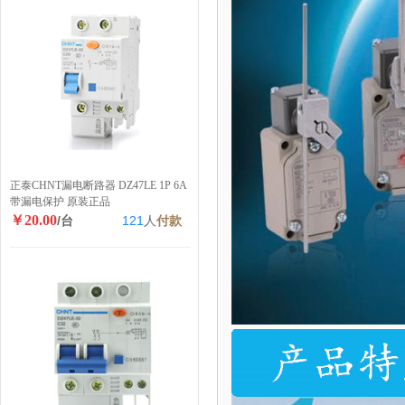
正泰CHNT漏电断路器 DZ47LE 1P 6A
带漏电保护 原装正品
￥20.00
/台
121
人
付款