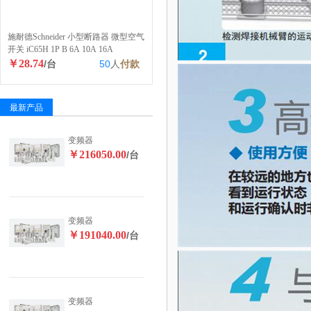
施耐德Schneider 小型断路器 微型空气
开关 iC65H 1P B 6A 10A 16A
￥28.74
/台
50
人
付款
最新产品
变频器
￥216050.00
/台
变频器
￥191040.00
/台
变频器