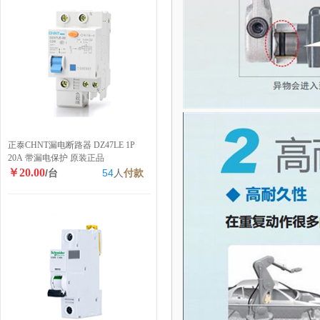
正泰CHNT漏电断路器 DZ47LE 1P
20A 带漏电保护 原装正品
￥20.00
/台
54
人
付款