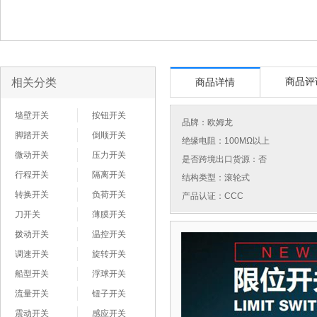
相关分类
商品评
商品详情
墙壁开关
按钮开关
品牌：
欧姆龙
脚踏开关
倒顺开关
绝缘电阻：100MΩ以上
微动开关
压力开关
是否跨境出口货源：否
行程开关
隔离开关
结构类型：滚轮式
转换开关
负荷开关
产品认证：CCC
刀开关
薄膜开关
拨动开关
温控开关
调速开关
旋转开关
船型开关
浮球开关
流量开关
钮子开关
震动开关
感应开关