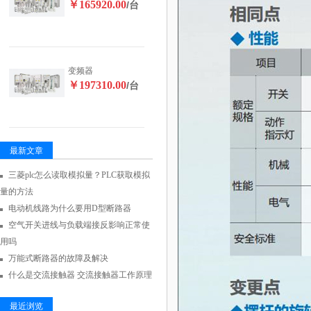
￥165920.00
/台
变频器
￥197310.00
/台
最新文章
三菱plc怎么读取模拟量？PLC获取模拟
量的方法
电动机线路为什么要用D型断路器
空气开关进线与负载端接反影响正常使
用吗
万能式断路器的故障及解决
什么是交流接触器 交流接触器工作原理
最近浏览