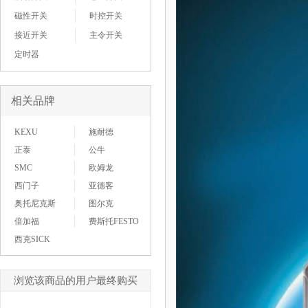
磁性开关
时控开关
接近开关
主令开关
定时器
相关品牌
KEXU
施耐德
正泰
公牛
SMC
欧姆龙
西门子
亚德客
奥托尼克斯
图尔克
倍加福
费斯托FESTO
西克SICK
浏览该商品的用户最终购买