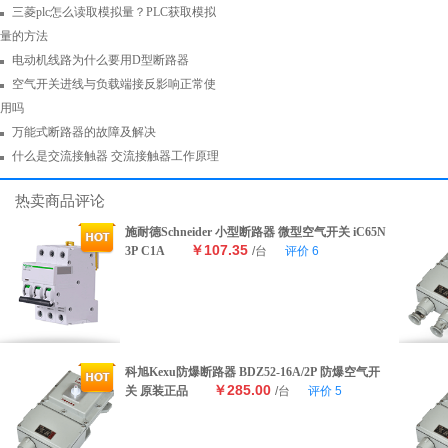
三菱plc怎么读取模拟量？PLC获取模拟
量的方法
电动机线路为什么要用D型断路器
空气开关进线与负载端接反影响正常使
用吗
万能式断路器的故障及解决
什么是交流接触器 交流接触器工作原理
热卖商品评论
施耐德Schneider 小型断路器 微型空气开关 iC65N
￥107.35
3P C1A
/台
评价
6
科旭Kexu防爆断路器 BDZ52-16A/2P 防爆空气开
￥285.00
关 原装正品
/台
评价
5