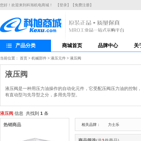
您好！欢迎来到科旭机电商城！
【登录】
【免费注册】
产品分类
商城首页
品牌中心
关
当前位置：
首页
>
机械部件
>
液压元件
>
液压阀
液压阀
液压阀是一种用压力油操作的自动化元件，它受配压阀压力油的控制
有直动型与先导型之分，多用先导型。
液压阀
信息 共找到
1
条
热销商品
相关品牌：
力士乐
商品筛选
(共
1
件商品)