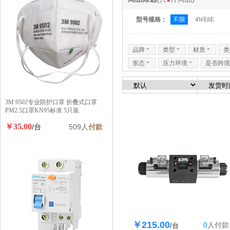
型号规格：
不限
4WE6E
品牌
6
类型
6
材质
6
类
形态
6
压力环境
6
是否跨境
3M 9502专业防护口罩 折叠式口罩
PM2.5口罩KN95标准 5只装
￥35.00
/台
509人
付款
￥215.00
0
人
付款
库存128个
/台