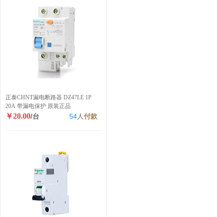
正泰CHNT漏电断路器 DZ47LE 1P
20A 带漏电保护 原装正品
￥20.00
/台
54
人
付款