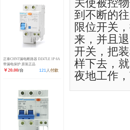
关使被控物
到不断的往
限位开关，
来，并且退
开关，把装
正泰CHNT漏电断路器 DZ47LE 1P 6A
样下去，就
带漏电保护 原装正品
￥20.00
/台
121
人
付款
夜地工作，