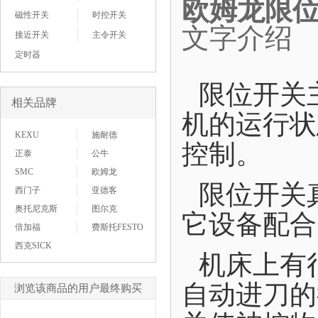
欧姆龙限位开
磁性开关
时控开关
文字介绍
接近开关
主令开关
定时器
限位开关
相关品牌
机的运行状
KEXU
施耐德
控制。
正泰
公牛
SMC
欧姆龙
限位开关
西门子
亚德客
奥托尼克斯
图尔克
它设备配合
倍加福
费斯托FESTO
西克SICK
机床上有
自动进刀的
浏览该商品的用户最终购买