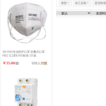
类型
6
加工定制
6
是否跨境
3M 9502专业防护口罩 折叠式口罩
PM2.5口罩KN95标准 5只装
￥35.00
/台
509人
付款