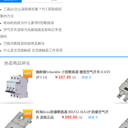
三菱plc怎么读取模拟量？PLC获取模拟
量的方法
电动机线路为什么要用D型断路器
空气开关进线与负载端接反影响正常使
用吗
万能式断路器的故障及解决
什么是交流接触器 交流接触器工作原理
热卖商品评论
施耐德Schneider 小型断路器 微型空气开关 iC65N
￥107.35
3P C1A
/台
评价
6
科旭Kexu防爆断路器 BDZ52-16A/2P 防爆空气开
￥285.00
关 原装正品
/台
评价
5