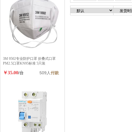
3M 9502专业防护口罩 折叠式口罩
PM2.5口罩KN95标准 5只装
￥35.00
/台
509人
付款