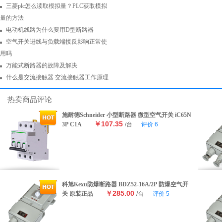
三菱plc怎么读取模拟量？PLC获取模拟
量的方法
电动机线路为什么要用D型断路器
空气开关进线与负载端接反影响正常使
用吗
万能式断路器的故障及解决
什么是交流接触器 交流接触器工作原理
热卖商品评论
施耐德Schneider 小型断路器 微型空气开关 iC65N
￥107.35
3P C1A
/台
评价
6
科旭Kexu防爆断路器 BDZ52-16A/2P 防爆空气开
￥285.00
关 原装正品
/台
评价
5