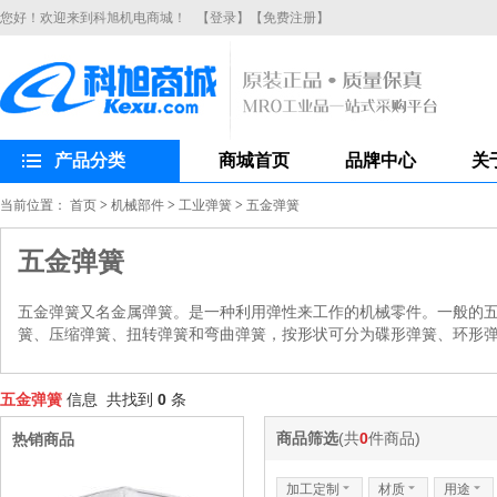
您好！欢迎来到科旭机电商城！
【登录】
【免费注册】
产品分类
商城首页
品牌中心
关
当前位置：
首页
>
机械部件
>
工业弹簧
>
五金弹簧
五金弹簧
五金弹簧又名金属弹簧。是一种利用弹性来工作的机械零件。一般的
簧、压缩弹簧、扭转弹簧和弯曲弹簧，按形状可分为碟形弹簧、环形
五金弹簧
信息 共找到
0
条
商品筛选
(共
0
件商品)
热销商品
加工定制
6
材质
6
用途
6