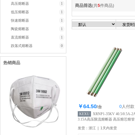
高压熔断器
1
商品筛选
(共
5
件商品)
低压熔断器
1
快速熔断器
1
陶瓷熔断器
1
直流熔断器
1
跌落式熔断器
0
热销商品
￥64.50
0
人
付款
库存500个
/台
KEXU
XRNP1-35KV 40.5/0.5A-2
3.15A高压限流熔断器 高压熔芯熔管
【自营】
发货：浙江 | 1天内发货