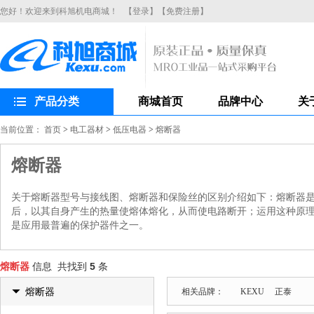
您好！欢迎来到科旭机电商城！
【登录】
【免费注册】
产品分类
商城首页
品牌中心
关
当前位置：
首页
>
电工器材
>
低压电器
>
熔断器
熔断器
关于熔断器型号与接线图、熔断器和保险丝的区别介绍如下：熔断器
后，以其自身产生的热量使熔体熔化，从而使电路断开；运用这种原
是应用最普遍的保护器件之一。
熔断器
信息 共找到
5
条
熔断器
相关品牌：
KEXU
正泰