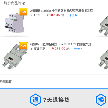
热卖商品评论
施耐德Schneider 小型断路器 微型空气开关 iC65N
￥107.35
3P C1A
/台
评价
6
科旭Kexu防爆断路器 BDZ52-16A/2P 防爆空气开
￥285.00
关 原装正品
/台
评价
5
科旭推荐：