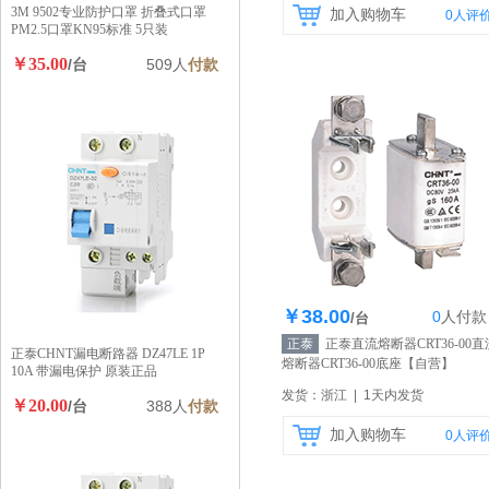
3M 9502专业防护口罩 折叠式口罩
加入购物车
0
人评
PM2.5口罩KN95标准 5只装
￥35.00
/台
509人
付款
￥38.00
0
人
付款
库存500个
/台
正泰
正泰直流熔断器CRT36-00直
正泰CHNT漏电断路器 DZ47LE 1P
熔断器CRT36-00底座
【自营】
10A 带漏电保护 原装正品
发货：浙江 | 1天内发货
￥20.00
/台
388人
付款
加入购物车
0
人评