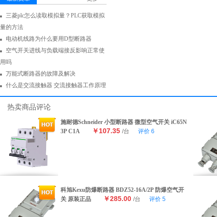
三菱plc怎么读取模拟量？PLC获取模拟
量的方法
电动机线路为什么要用D型断路器
空气开关进线与负载端接反影响正常使
用吗
万能式断路器的故障及解决
什么是交流接触器 交流接触器工作原理
热卖商品评论
施耐德Schneider 小型断路器 微型空气开关 iC65N
￥107.35
3P C1A
/台
评价
6
科旭Kexu防爆断路器 BDZ52-16A/2P 防爆空气开
￥285.00
关 原装正品
/台
评价
5