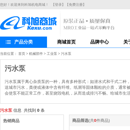
您好！欢迎来到科旭机电商城！
【登录】
【免费注册】
产品分类
商城首页
品牌中心
关
当前位置：
首页
>
机械部件
>
工业泵
>
污水泵
污水泵
污水泵属于离心杂质泵的一种，具有多种形式：如潜水式和干式二种，
送城市污水，粪便或液体中含有纤维。纸屑等固体颗粒的介质，通常被
会使泵不能正常工作，甚至烧毁电机，从而造成排污不畅。给城市生
污水泵
信息 共找到
0
条
商品筛选
(共
0
件商品)
热销商品