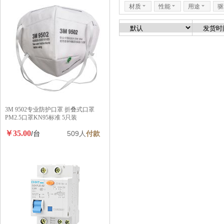
材质
6
性能
6
用途
6
驱
3M 9502专业防护口罩 折叠式口罩
PM2.5口罩KN95标准 5只装
￥35.00
/台
509人
付款