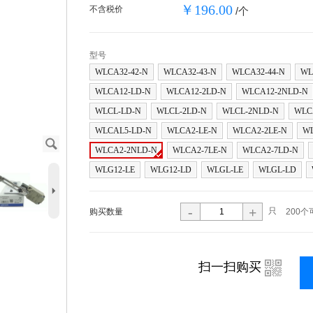
￥196.00
不含税价
/个
型号
WLCA32-42-N
WLCA32-43-N
WLCA32-44-N
WL
WLCA12-LD-N
WLCA12-2LD-N
WLCA12-2NLD-N
WLCL-LD-N
WLCL-2LD-N
WLCL-2NLD-N
WLC
WLCAL5-LD-N
WLCA2-LE-N
WLCA2-2LE-N
WL
J
WLCA2-2NLD-N
WLCA2-7LE-N
WLCA2-7LD-N
WLG12-LE
WLG12-LD
WLGL-LE
WLGL-LD
5
-
+
只
购买数量
200个
i
扫一扫购买