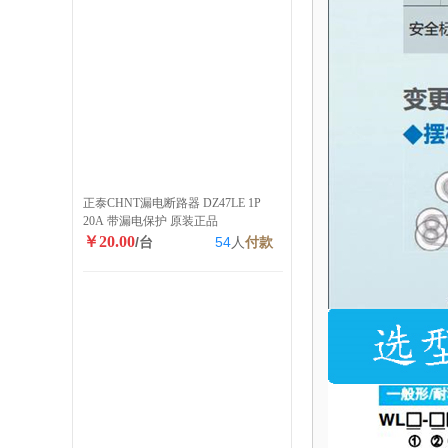
正泰CHNT漏电断路器 DZ47LE 1P
20A 带漏电保护 原装正品
￥20.00
/台
54
人
付款