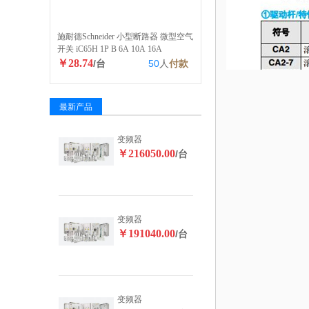
施耐德Schneider 小型断路器 微型空气
开关 iC65H 1P B 6A 10A 16A
￥28.74
/台
50
人
付款
最新产品
变频器
￥216050.00
/台
变频器
￥191040.00
/台
变频器