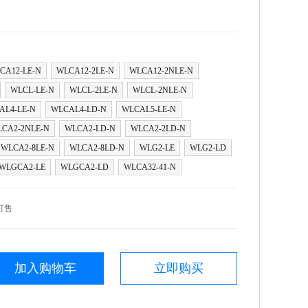
CA12-LE-N
WLCA12-2LE-N
WLCA12-2NLE-N
WLCL-LE-N
WLCL-2LE-N
WLCL-2NLE-N
AL4-LE-N
WLCAL4-LD-N
WLCAL5-LE-N
CA2-2NLE-N
WLCA2-LD-N
WLCA2-2LD-N
WLCA2-8LE-N
WLCA2-8LD-N
WLG2-LE
WLG2-LD
WLGCA2-LE
WLGCA2-LD
WLCA32-41-N
可售
加入购物车
立即购买