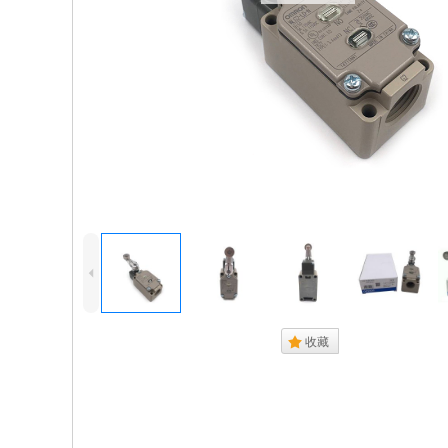
4
.
收藏