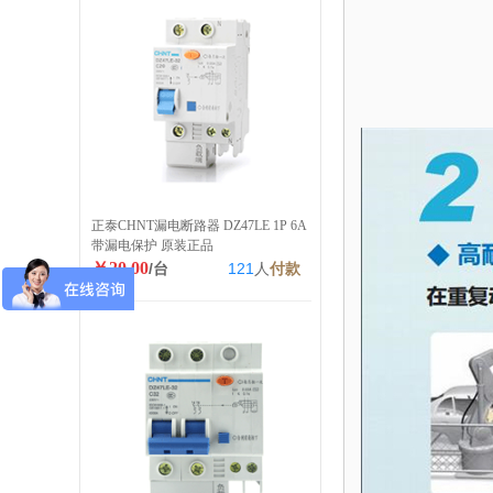
正泰CHNT漏电断路器 DZ47LE 1P 6A
带漏电保护 原装正品
￥20.00
/台
121
人
付款