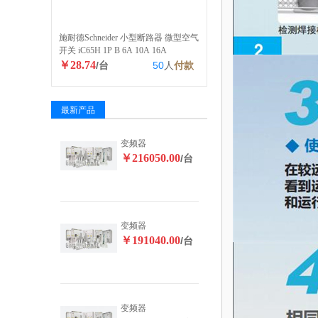
施耐德Schneider 小型断路器 微型空气
开关 iC65H 1P B 6A 10A 16A
￥28.74
/台
50
人
付款
最新产品
变频器
￥216050.00
/台
变频器
￥191040.00
/台
变频器