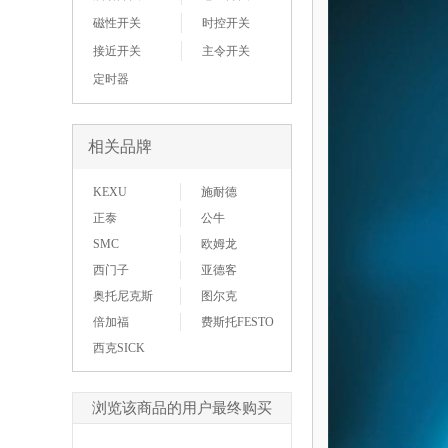
磁性开关
时控开关
接近开关
主令开关
定时器
相关品牌
KEXU
施耐德
正泰
公牛
SMC
欧姆龙
西门子
亚德客
奥托尼克斯
图尔克
倍加福
费斯托FESTO
西克SICK
浏览该商品的用户最终购买