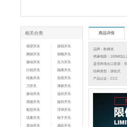
相关分类
商品详情
墙壁开关
按钮开关
品牌：
欧姆龙
脚踏开关
倒顺开关
绝缘电阻：100MΩ以
微动开关
压力开关
是否跨境出口货源：
行程开关
隔离开关
结构类型：滚轮式
转换开关
负荷开关
产品认证：CCC
刀开关
薄膜开关
拨动开关
温控开关
调速开关
旋转开关
船型开关
浮球开关
流量开关
钮子开关
震动开关
感应开关