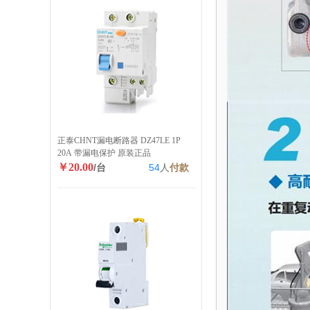
正泰CHNT漏电断路器 DZ47LE 1P
20A 带漏电保护 原装正品
￥20.00
/台
54
人
付款