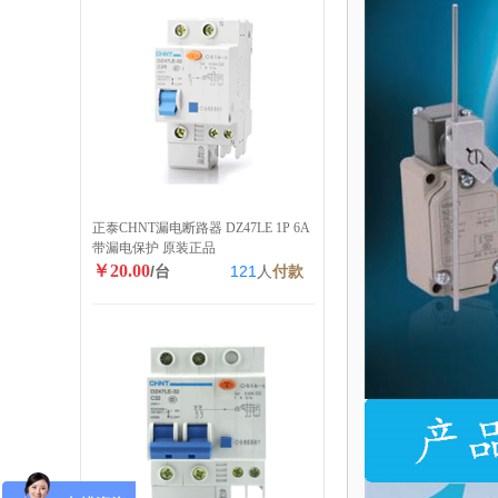
正泰CHNT漏电断路器 DZ47LE 1P 6A
带漏电保护 原装正品
￥20.00
/台
121
人
付款