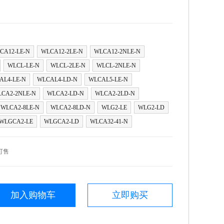
CA12-LE-N
WLCA12-2LE-N
WLCA12-2NLE-N
WLCL-LE-N
WLCL-2LE-N
WLCL-2NLE-N
AL4-LE-N
WLCAL4-LD-N
WLCAL5-LE-N
CA2-2NLE-N
WLCA2-LD-N
WLCA2-2LD-N
WLCA2-8LE-N
WLCA2-8LD-N
WLG2-LE
WLG2-LD
WLGCA2-LE
WLGCA2-LD
WLCA32-41-N
可售
加入购物车
立即购买