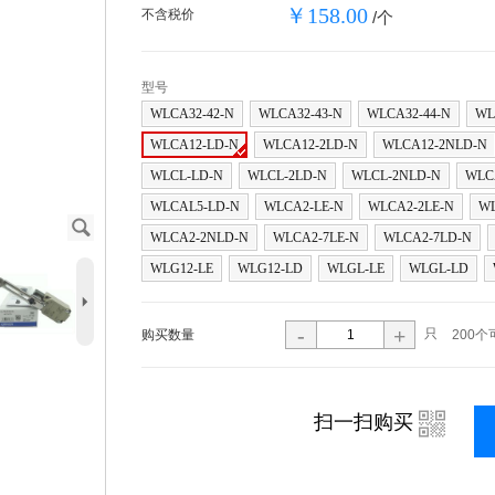
￥158.00
不含税价
/个
型号
WLCA32-42-N
WLCA32-43-N
WLCA32-44-N
WL
WLCA12-LD-N
WLCA12-2LD-N
WLCA12-2NLD-N
WLCL-LD-N
WLCL-2LD-N
WLCL-2NLD-N
WLC
WLCAL5-LD-N
WLCA2-LE-N
WLCA2-2LE-N
WL
J
WLCA2-2NLD-N
WLCA2-7LE-N
WLCA2-7LD-N
WLG12-LE
WLG12-LD
WLGL-LE
WLGL-LD
5
-
+
只
购买数量
200个
i
扫一扫购买