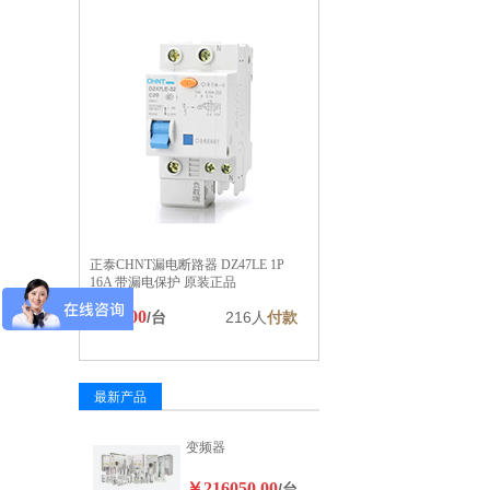
正泰CHNT漏电断路器 DZ47LE 1P
16A 带漏电保护 原装正品
￥20.00
/台
216人
付款
最新产品
变频器
￥216050.00
/台