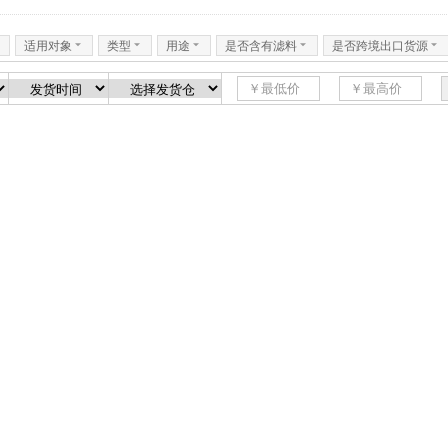
6
适用对象
6
类型
6
用途
6
是否含有滤料
6
是否跨境出口货源
6