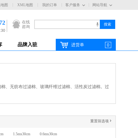
站地图
XML地图
我的订单
客户服务
网站导航
72
在线
咨询
:30
库
品牌入驻
进货单
0
滤棉、无纺布过滤棉、玻璃纤维过滤棉、活性炭过滤棉。过
重置筛选项
'
cm
1.5mx30cm
0.6mx30cm