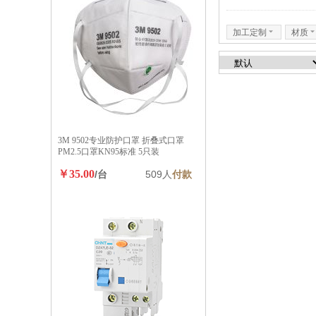
加工定制
6
材质
3M 9502专业防护口罩 折叠式口罩
PM2.5口罩KN95标准 5只装
￥35.00
/台
509人
付款