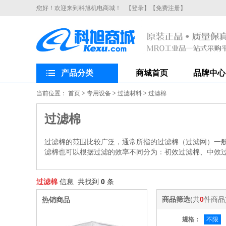
您好！欢迎来到科旭机电商城！
【登录】
【免费注册】
产品分类
商城首页
品牌中心
当前位置：
首页
>
专用设备
>
过滤材料
>
过滤棉
过滤棉
过滤棉的范围比较广泛，通常所指的过滤棉（过滤网）一
滤棉也可以根据过滤的效率不同分为：初效过滤棉、中效
过滤棉
信息 共找到
0
条
商品筛选
(共
0
件商品
热销商品
规格：
不限