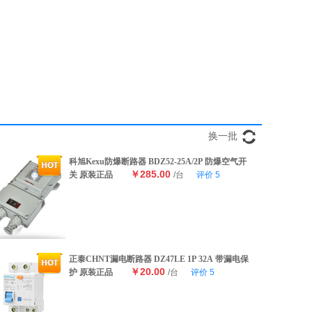
换一批
科旭Kexu防爆断路器 BDZ52-25A/2P 防爆空气开
￥285.00
关 原装正品
/台
评价
5
正泰CHNT漏电断路器 DZ47LE 1P 32A 带漏电保
￥20.00
护 原装正品
/台
评价
5