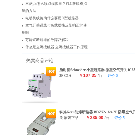
三菱plc怎么读取模拟量？PLC获取模拟
量的方法
电动机线路为什么要用D型断路器
空气开关进线与负载端接反影响正常使
用吗
万能式断路器的故障及解决
什么是交流接触器 交流接触器工作原理
热卖商品评论
施耐德Schneider 小型断路器 微型空气开关 iC6
￥107.35
3P C1A
/台
评价
6
科旭Kexu防爆断路器 BDZ52-16A/2P 防爆空气
￥285.00
关 原装正品
/台
评价
5