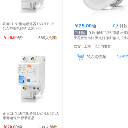
正泰CHNT漏电断路器 DZ47LE 1P
￥25.00
0
人
付款
库存128个
/台
10A 带漏电保护 原装正品
飞利浦
飞利浦PHILIPS 商场led筒
￥20.00
/台
388人
付款
天花板装饰灯 聚光灯 洞灯嵌入式天
灯 防雾灯
【自营】
发货：上海 | 2天内发货
加入购物车
0
人评
正泰CHNT漏电断路器 DZ47LE 1P 6A
带漏电保护 原装正品
￥20.00
/台
304人
付款