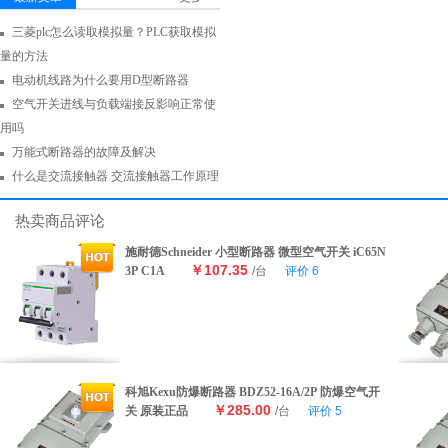
三菱plc怎么读取模拟量？PLC获取模拟
量的方法
电动机线路为什么要用D型断路器
空气开关进线与负载端接反影响正常使
用吗
万能式断路器的故障及解决
什么是交流接触器 交流接触器工作原理
热卖商品评论
施耐德Schneider 小型断路器 微型空气开关 iC65N
￥107.35
3P C1A
/台
评价
6
科旭Kexu防爆断路器 BDZ52-16A/2P 防爆空气开
￥285.00
关 原装正品
/台
评价
5