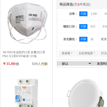
商品筛选
(共
1
件商品)
功率：
不限
2.5W
3
螺纹口径：
不限
E12
E1
发光颜色：
不限
白
暖黄
3M 9502专业防护口罩 折叠式口罩
质保期
6
主应用场景
6
灯头
PM2.5口罩KN95标准 5只装
￥35.00
/台
509人
付款