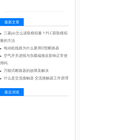
最新文章
三菱plc怎么读取模拟量？PLC获取模拟
量的方法
电动机线路为什么要用D型断路器
空气开关进线与负载端接反影响正常使
用吗
万能式断路器的故障及解决
什么是交流接触器 交流接触器工作原理
最近浏览