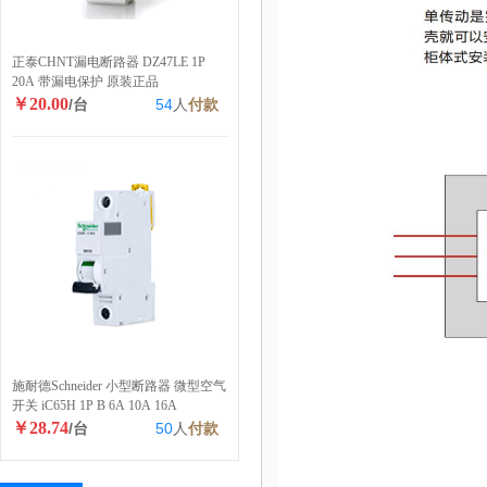
正泰CHNT漏电断路器 DZ47LE 1P
20A 带漏电保护 原装正品
￥20.00
/台
54
人
付款
施耐德Schneider 小型断路器 微型空气
开关 iC65H 1P B 6A 10A 16A
￥28.74
/台
50
人
付款