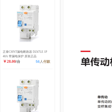
正泰CHNT漏电断路器 DZ47LE 1P
40A 带漏电保护 原装正品
￥28.00
/台
56
人
付款