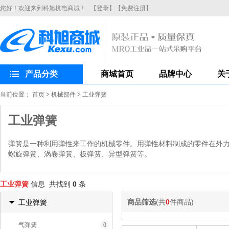
您好！欢迎来到科旭机电商城！
【登录】
【免费注册】
产品分类
商城首页
品牌中心
关
当前位置：
首页
>
机械部件
>
工业弹簧
工业弹簧
弹簧是一种利用弹性来工作的机械零件。用弹性材料制成的零件在外力
螺旋弹簧、涡卷弹簧、板弹簧、异型弹簧等。
工业弹簧
信息 共找到
0
条
商品筛选
(共
0
件商品)
工业弹簧
气弹簧
0