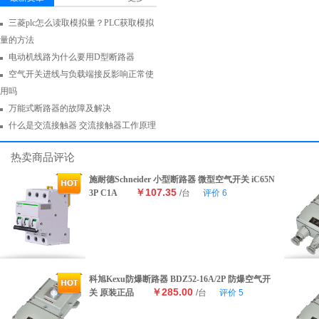
三菱plc怎么读取模拟量？PLC获取模拟
量的方法
电动机线路为什么要用D型断路器
空气开关进线与负载端接反影响正常使
用吗
万能式断路器的故障及解决
什么是交流接触器 交流接触器工作原理
热卖商品评论
施耐德Schneider 小型断路器 微型空气开关 iC65N
￥107.35
3P C1A
/台
评价
6
科旭Kexu防爆断路器 BDZ52-16A/2P 防爆空气开
￥285.00
关 原装正品
/台
评价
5