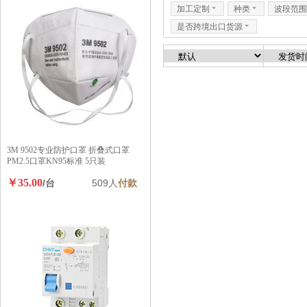
加工定制
6
种类
6
波段范围
是否跨境出口货源
6
3M 9502专业防护口罩 折叠式口罩
PM2.5口罩KN95标准 5只装
￥35.00
/台
509人
付款