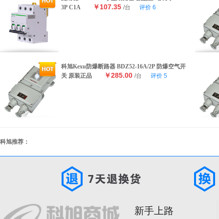
￥107.35
3P C1A
/台
评价
6
科旭Kexu防爆断路器 BDZ52-16A/2P 防爆空气开
￥285.00
关 原装正品
/台
评价
5
科旭推荐：
新手上路