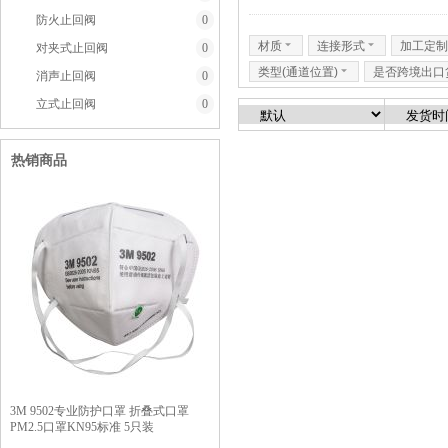
防火止回阀
0
材质
6
连接形式
6
加工定制
对夹式止回阀
0
类型(通道位置)
6
是否跨境出口
消声止回阀
0
立式止回阀
0
热销商品
3M 9502专业防护口罩 折叠式口罩
PM2.5口罩KN95标准 5只装