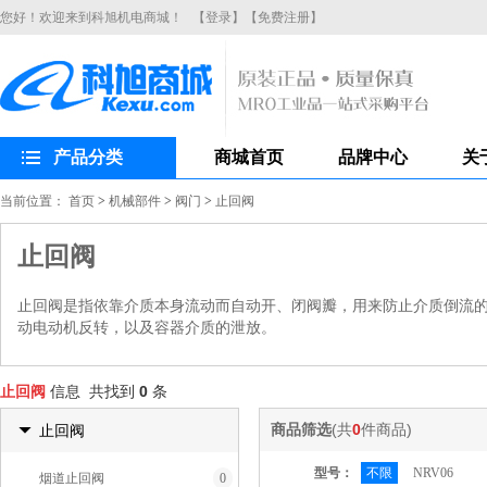
您好！欢迎来到科旭机电商城！
【登录】
【免费注册】
产品分类
商城首页
品牌中心
关
当前位置：
首页
>
机械部件
>
阀门
>
止回阀
止回阀
止回阀是指依靠介质本身流动而自动开、闭阀瓣，用来防止介质倒流
动电动机反转，以及容器介质的泄放。
止回阀
信息 共找到
0
条
商品筛选
(共
0
件商品)
止回阀
型号：
不限
NRV06
烟道止回阀
0