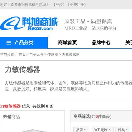
您好！欢迎来到科旭机电商城！
【登录】
【免费注册】
产品分类
商城首页
品牌中心
关
当前位置：
首页
>
电子元件
>
传感器
>
力敏传感器
力敏传感器
力敏传感器是用来检测气体、固体、液体等物质间相互作用力的传感
是，灵敏度好、精度高、缺点是受温度影响大。
力敏传感器
信息 共找到
0
条
商品筛选
(共
0
件商品)
热销商品
品牌
6
加工定制
6
种类
6