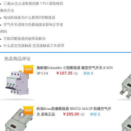
三菱plc怎么读取模拟量？PLC获取模拟
量的方法
电动机线路为什么要用D型断路器
空气开关进线与负载端接反影响正常使
用吗
万能式断路器的故障及解决
什么是交流接触器 交流接触器工作原理
热卖商品评论
施耐德Schneider 小型断路器 微型空气开关 iC65N
￥107.35
3P C1A
/台
评价
6
科旭Kexu防爆断路器 BDZ52-16A/2P 防爆空气开
￥285.00
关 原装正品
/台
评价
5