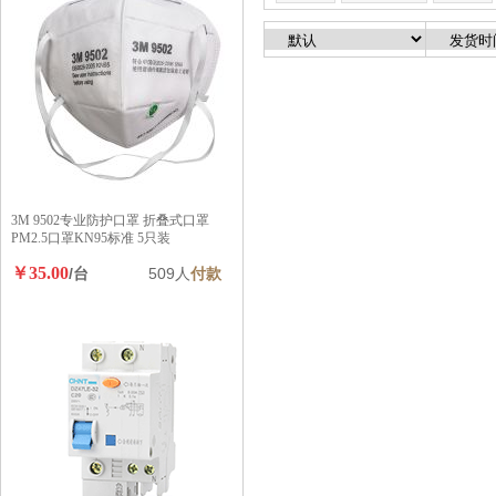
3M 9502专业防护口罩 折叠式口罩
PM2.5口罩KN95标准 5只装
￥35.00
/台
509人
付款