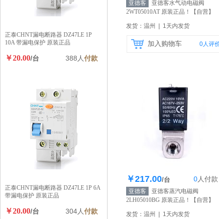
亚德客
亚德客水气动电磁阀
2WT05010AT 原装正品！
【自营】
发货：温州 | 1天内发货
正泰CHNT漏电断路器 DZ47LE 1P
10A 带漏电保护 原装正品
加入购物车
0
人评
￥20.00
/台
388人
付款
￥217.00
0
人
付款
库存100个
/台
正泰CHNT漏电断路器 DZ47LE 1P 6A
亚德客
亚德客蒸汽电磁阀
带漏电保护 原装正品
2LH05010BG 原装正品！
【自营】
￥20.00
/台
304人
付款
发货：温州 | 1天内发货