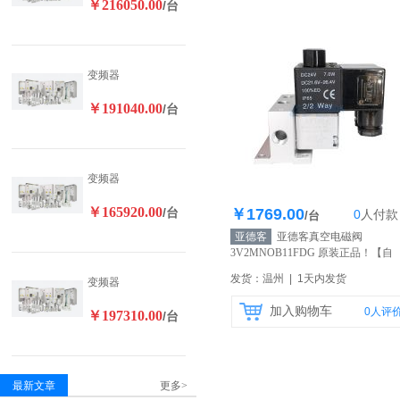
￥216050.00
/台
变频器
￥191040.00
/台
变频器
￥165920.00
/台
￥1769.00
0
人
付款
库存100个
/台
亚德客
亚德客真空电磁阀
3V2MNOB11FDG 原装正品！
【自
营】
发货：温州 | 1天内发货
变频器
加入购物车
0
人评
￥197310.00
/台
最新文章
更多>