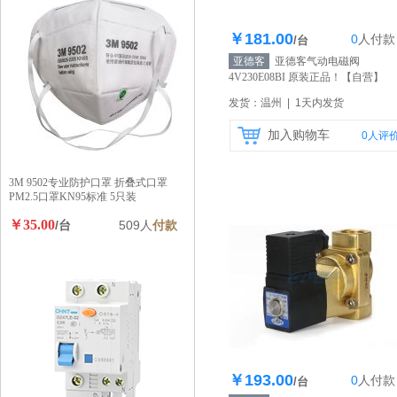
￥181.00
0
人
付款
库存100个
/台
亚德客
亚德客气动电磁阀
4V230E08BI 原装正品！
【自营】
发货：温州 | 1天内发货
加入购物车
0
人评
3M 9502专业防护口罩 折叠式口罩
PM2.5口罩KN95标准 5只装
￥35.00
/台
509人
付款
￥193.00
0
人
付款
库存100个
/台