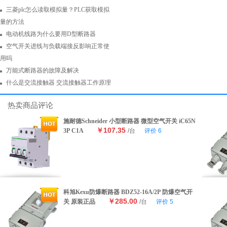
三菱plc怎么读取模拟量？PLC获取模拟
量的方法
电动机线路为什么要用D型断路器
空气开关进线与负载端接反影响正常使
用吗
万能式断路器的故障及解决
什么是交流接触器 交流接触器工作原理
热卖商品评论
施耐德Schneider 小型断路器 微型空气开关 iC65N
￥107.35
3P C1A
/台
评价
6
科旭Kexu防爆断路器 BDZ52-16A/2P 防爆空气开
￥285.00
关 原装正品
/台
评价
5