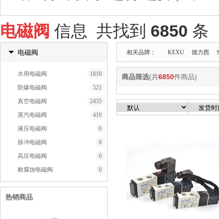
电磁阀
信息 共找到
6850
条
电磁阀
相关品牌：
KEXU
德力西
水用电磁阀
1810
商品筛选
(共
6850
件商品)
防爆电磁阀
521
真空电磁阀
2435
蒸汽电磁阀
410
液压电磁阀
0
脉冲电磁阀
0
高压电磁阀
0
耐腐蚀电磁阀
0
热销商品