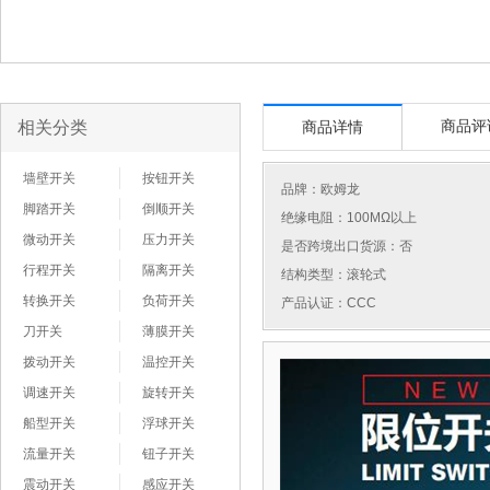
相关分类
商品评
商品详情
墙壁开关
按钮开关
品牌：
欧姆龙
脚踏开关
倒顺开关
绝缘电阻：100MΩ以上
微动开关
压力开关
是否跨境出口货源：否
行程开关
隔离开关
结构类型：滚轮式
转换开关
负荷开关
产品认证：CCC
刀开关
薄膜开关
拨动开关
温控开关
调速开关
旋转开关
船型开关
浮球开关
流量开关
钮子开关
震动开关
感应开关