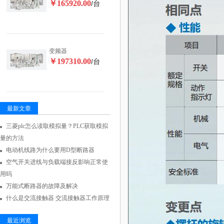
￥165920.00
/台
变频器
￥197310.00
/台
最新文章
三菱plc怎么读取模拟量？PLC获取模拟
量的方法
电动机线路为什么要用D型断路器
空气开关进线与负载端接反影响正常使
用吗
万能式断路器的故障及解决
什么是交流接触器 交流接触器工作原理
最近浏览