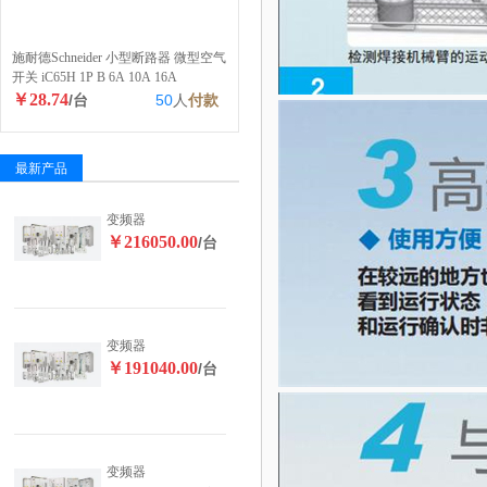
施耐德Schneider 小型断路器 微型空气
开关 iC65H 1P B 6A 10A 16A
￥28.74
/台
50
人
付款
最新产品
变频器
￥216050.00
/台
变频器
￥191040.00
/台
变频器