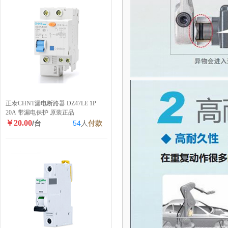
正泰CHNT漏电断路器 DZ47LE 1P
20A 带漏电保护 原装正品
￥20.00
/台
54
人
付款