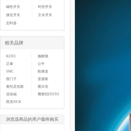
磁性开关
时控开关
接近开关
主令开关
定时器
相关品牌
KEXU
施耐德
正泰
公牛
SMC
欧姆龙
西门子
亚德客
奥托尼克斯
图尔克
倍加福
费斯托FESTO
西克SICK
浏览该商品的用户最终购买