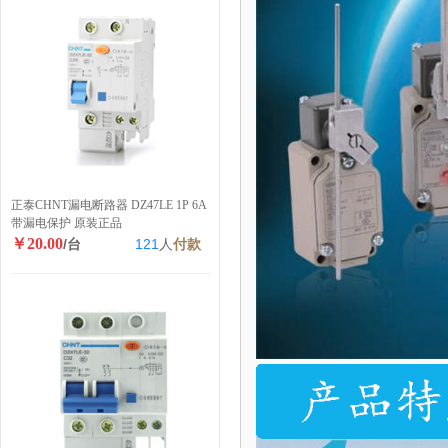
正泰CHNT漏电断路器 DZ47LE 1P 6A
带漏电保护 原装正品
￥20.00
/台
121
人
付款