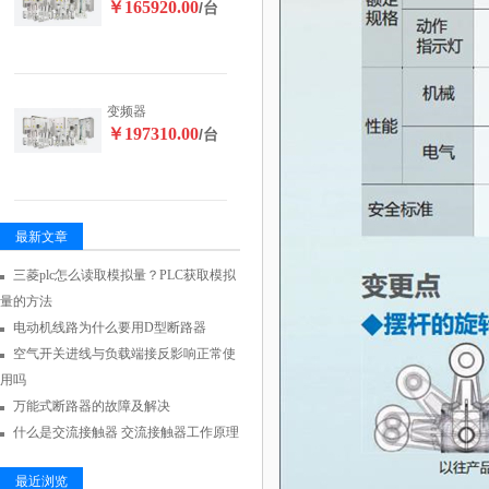
￥165920.00
/台
变频器
￥197310.00
/台
最新文章
三菱plc怎么读取模拟量？PLC获取模拟
量的方法
电动机线路为什么要用D型断路器
空气开关进线与负载端接反影响正常使
用吗
万能式断路器的故障及解决
什么是交流接触器 交流接触器工作原理
最近浏览