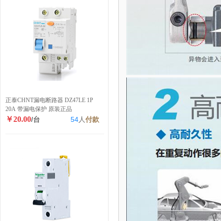
正泰CHNT漏电断路器 DZ47LE 1P
20A 带漏电保护 原装正品
￥20.00
/台
54
人
付款