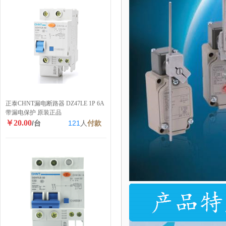
正泰CHNT漏电断路器 DZ47LE 1P 6A
带漏电保护 原装正品
￥20.00
/台
121
人
付款