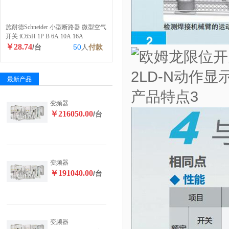
施耐德Schneider 小型断路器 微型空气
开关 iC65H 1P B 6A 10A 16A
￥28.74
/台
50
人
付款
最新产品
变频器
￥216050.00
/台
变频器
￥191040.00
/台
变频器