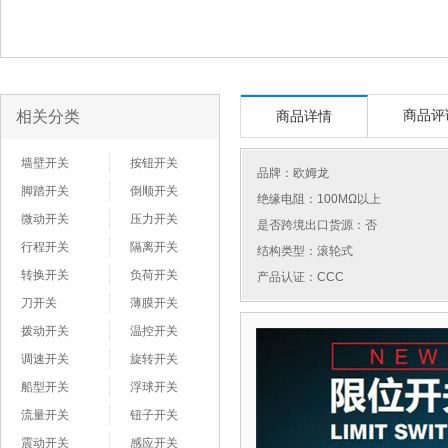
相关分类
商品评
商品详情
墙壁开关
按钮开关
品牌：
欧姆龙
脚踏开关
倒顺开关
绝缘电阻：100MΩ以上
微动开关
压力开关
是否跨境出口货源：否
行程开关
隔离开关
结构类型：滚轮式
转换开关
负荷开关
产品认证：CCC
刀开关
薄膜开关
拨动开关
温控开关
调速开关
旋转开关
船型开关
浮球开关
流量开关
钮子开关
震动开关
感应开关