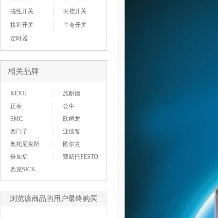
磁性开关
时控开关
接近开关
主令开关
定时器
相关品牌
KEXU
施耐德
正泰
公牛
SMC
欧姆龙
西门子
亚德客
奥托尼克斯
图尔克
倍加福
费斯托FESTO
西克SICK
浏览该商品的用户最终购买