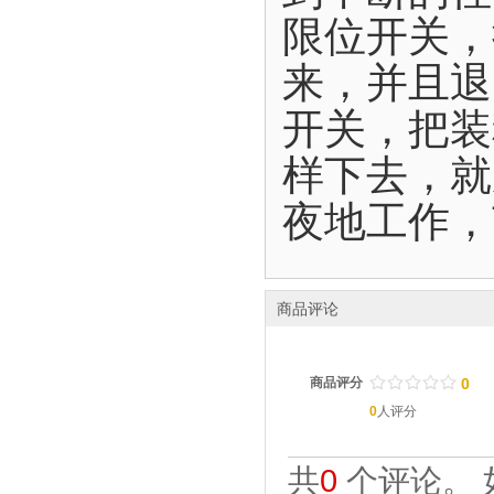
限位开关，
来，并且退
开关，把装
样下去，就
夜地工作，
商品评论
/
.
/
.
/
.
/
.
/
.
商品评分
0
0
人评分
共
0
个评论。 