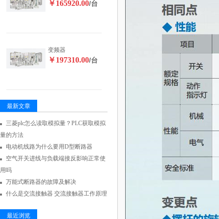
￥165920.00
/台
变频器
￥197310.00
/台
最新文章
三菱plc怎么读取模拟量？PLC获取模拟
量的方法
电动机线路为什么要用D型断路器
空气开关进线与负载端接反影响正常使
用吗
万能式断路器的故障及解决
什么是交流接触器 交流接触器工作原理
最近浏览