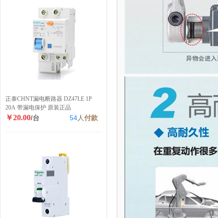
正泰CHNT漏电断路器 DZ47LE 1P
20A 带漏电保护 原装正品
￥20.00
/台
54
人
付款