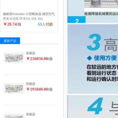
施耐德Schneider 小型断路器 微型空气
开关 iC65H 1P B 6A 10A 16A
￥28.74
/台
50
人
付款
最新产品
变频器
￥216050.00
/台
变频器
￥191040.00
/台
变频器