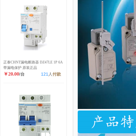
正泰CHNT漏电断路器 DZ47LE 1P 6A
带漏电保护 原装正品
￥20.00
/台
121
人
付款