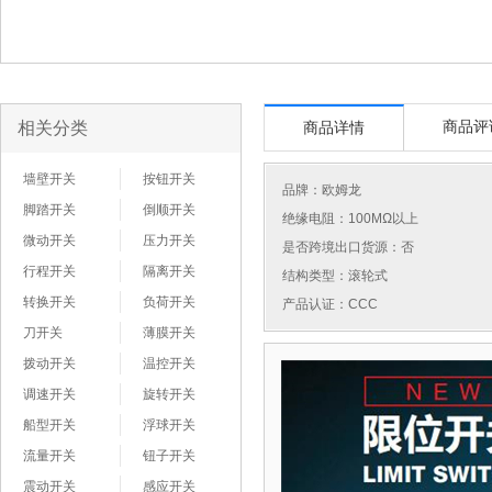
相关分类
商品评
商品详情
墙壁开关
按钮开关
品牌：
欧姆龙
脚踏开关
倒顺开关
绝缘电阻：100MΩ以上
微动开关
压力开关
是否跨境出口货源：否
行程开关
隔离开关
结构类型：滚轮式
转换开关
负荷开关
产品认证：CCC
刀开关
薄膜开关
拨动开关
温控开关
调速开关
旋转开关
船型开关
浮球开关
流量开关
钮子开关
震动开关
感应开关