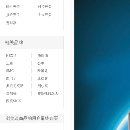
磁性开关
时控开关
接近开关
主令开关
定时器
相关品牌
KEXU
施耐德
正泰
公牛
SMC
欧姆龙
西门子
亚德客
奥托尼克斯
图尔克
倍加福
费斯托FESTO
西克SICK
浏览该商品的用户最终购买