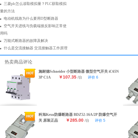
三菱plc怎么读取模拟量？PLC获取模拟
量的方法
电动机线路为什么要用D型断路器
空气开关进线与负载端接反影响正常使
用吗
万能式断路器的故障及解决
什么是交流接触器 交流接触器工作原理
热卖商品评论
施耐德Schneider 小型断路器 微型空气开关 iC65N
￥107.35
3P C1A
/台
评价
6
科旭Kexu防爆断路器 BDZ52-16A/2P 防爆空气开
￥285.00
关 原装正品
/台
评价
5