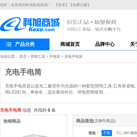
您好！欢迎来到科旭机电商城！
【登录】
【免费注册】
产品分类
商城首页
品牌中心
关
当前位置：
首页
>
照明工具
>
手电筒
>
充电手电筒
充电手电筒
充电手电筒是以发光二极管作为光源的一种新型照明工具,它具有省电
用LED灯泡，寿命长，适合夜间外出、停电照明使用。
充电手电筒
信息 共找到
0
条
商品筛选
(共
0
件商品)
热销商品
规格：
不限
YG-3807橘