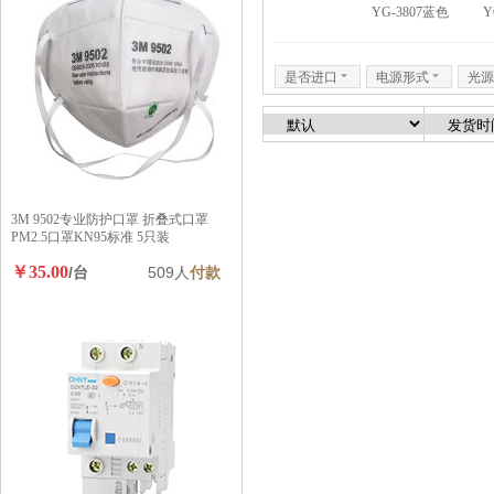
YG-3807蓝色
Y
是否进口
6
电源形式
6
光源
3M 9502专业防护口罩 折叠式口罩
PM2.5口罩KN95标准 5只装
￥35.00
/台
509人
付款