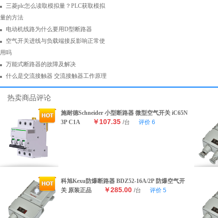
三菱plc怎么读取模拟量？PLC获取模拟
量的方法
电动机线路为什么要用D型断路器
空气开关进线与负载端接反影响正常使
用吗
万能式断路器的故障及解决
什么是交流接触器 交流接触器工作原理
热卖商品评论
施耐德Schneider 小型断路器 微型空气开关 iC65N
￥107.35
3P C1A
/台
评价
6
科旭Kexu防爆断路器 BDZ52-16A/2P 防爆空气开
￥285.00
关 原装正品
/台
评价
5