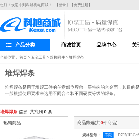
您好！欢迎来到科旭机电商城！
【登录】
【免费注册】
产品分类
商城首页
品牌中心
关
当前位置：
首页
>
五金工具
>
焊接附件
>
堆焊焊条
堆焊焊条
堆焊焊条是用于堆焊工件的任意部位焊敷一层特殊的合金面，其目的
一般根据使用要求来选用不同合金和不同硬度等级的焊条。
堆焊焊条
信息 共找到
0
条
商品筛选
(共
0
件商品)
热销商品
规格型号：
不限
D707(HRC≥