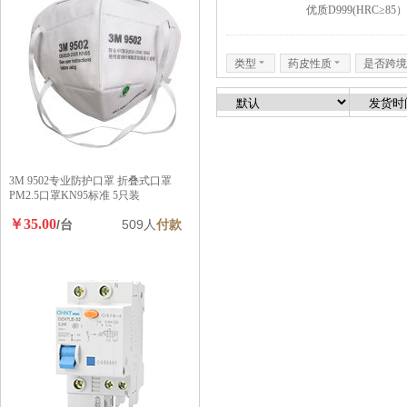
优质D999(HRC≥85）
类型
6
药皮性质
6
是否跨境
3M 9502专业防护口罩 折叠式口罩
PM2.5口罩KN95标准 5只装
￥35.00
/台
509人
付款