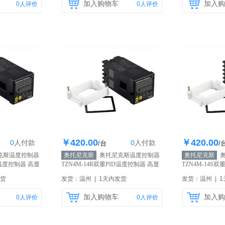
加入购物车
加入购
0
人评价
0
人评价
￥420.00
￥420.00
0
人
付款
0
人
付款
0个
库存200个
库
/台
/
克斯温度控制器
奥托尼克斯
奥托尼克斯温度控制器
奥托尼克斯
奥
D温度控制器 高显
TZN4M-14R双重PID温度控制器 高显
TZN4M-14S
营】
示精度 原装正品
【自营】
示精度 原装正
发货
发货：温州 | 1天内发货
发货：温州 | 
加入购物车
加入购
0
人评价
0
人评价