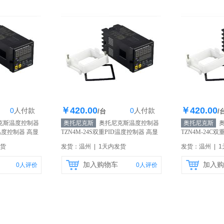
￥420.00
￥420.00
0
人
付款
0
人
付款
0个
库存200个
库
/台
/
克斯温度控制器
奥托尼克斯
奥托尼克斯温度控制器
奥托尼克斯
奥
D温度控制器 高显
TZN4M-24S双重PID温度控制器 高显
TZN4M-24C
营】
示精度 原装正品
【自营】
示精度 原装正
发货
发货：温州 | 1天内发货
发货：温州 | 
加入购物车
加入购
0
人评价
0
人评价