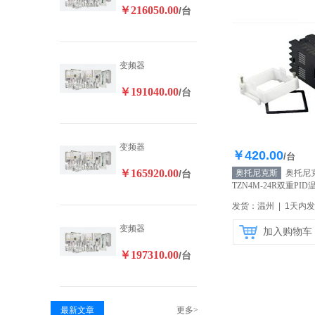
￥216050.00
/台
变频器
￥191040.00
/台
变频器
￥420.00
库存20
/台
￥165920.00
/台
奥托尼克斯
奥托尼
TZN4M-24R双重PI
示精度 原装正品
【自
发货：温州 | 1天内
变频器
加入购物车
￥197310.00
/台
最新文章
更多>