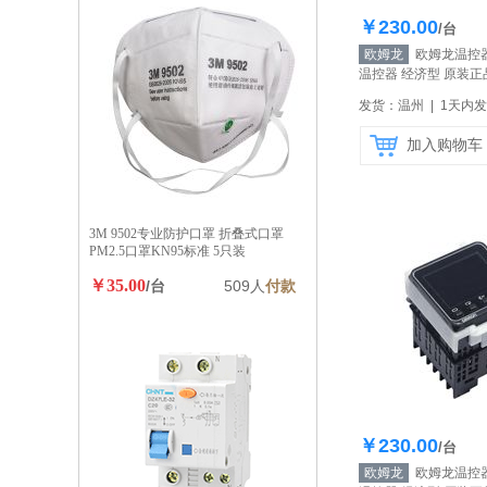
￥230.00
库存20
/台
欧姆龙
欧姆龙温控器E
温控器 经济型 原装正
发货：温州 | 1天内
加入购物车
3M 9502专业防护口罩 折叠式口罩
PM2.5口罩KN95标准 5只装
￥35.00
/台
509人
付款
￥230.00
库存20
/台
欧姆龙
欧姆龙温控器E