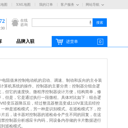
站地图
XML地图
我的订单
客户服务
网站导航
72
在线
咨询
:30
库
品牌入驻
进货单
0
电路中电阻值来控制电动机的启动、调速、制动和反向的主令装
个计算机系统的操作。控制器的主要分类：控制器分组合逻
充，但它的速度快。微程序控制器设计方便，结构简单，修
序，但是，它是通过执行一段微程。具体对比如下：组合逻
经变压器降压后，经过整流器整流变成110V直流后经控
。一种是巡检模式，另一种是识别模式。在巡检模式下，控
卡片后，读卡器对控制器的巡检命令产生不同的回复，在这
门禁控制器分析感应卡内码，同设备内存储的卡片数据进行
回到巡检模式。