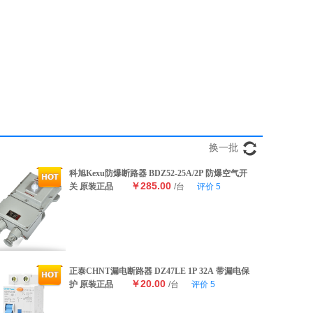
换一批
科旭Kexu防爆断路器 BDZ52-25A/2P 防爆空气开
￥285.00
关 原装正品
/台
评价
5
正泰CHNT漏电断路器 DZ47LE 1P 32A 带漏电保
￥20.00
护 原装正品
/台
评价
5