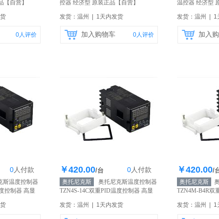
品
【自营】
控器 经济型 原装正品
【自营】
温控器 经济型 
发货
发货：温州 | 1天内发货
发货：温州 | 
加入购物车
加入购
0
人评价
0
人评价
￥420.00
￥420.00
0
人
付款
0
人
付款
0个
库存200个
库
/台
/
克斯温度控制器
奥托尼克斯
奥托尼克斯温度控制器
奥托尼克斯
奥
D温度控制器 高显
TZN4S-14C双重PID温度控制器 高显
TZN4M-B4R
营】
示精度 原装正品
【自营】
示精度 原装正
发货
发货：温州 | 1天内发货
发货：温州 | 