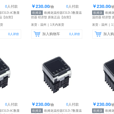
￥230.00
￥230.00
0
人
付款
0
人
付款
0个
库存200个
库
/台
/
5LD-4C数显
欧姆龙
欧姆龙温控器E5LD-5数显温
欧姆龙
欧姆龙温
品
【自营】
控器 经济型 原装正品
【自营】
温控器 经济型 
发货
发货：温州 | 1天内发货
发货：温州 | 
加入购物车
加入购
0
人评价
0
人评价
￥230.00
￥230.00
0
人
付款
0
人
付款
0个
库存200个
库
/台
/
5LD-6C数显
欧姆龙
欧姆龙温控器E5LD-7数显温
欧姆龙
欧姆龙温