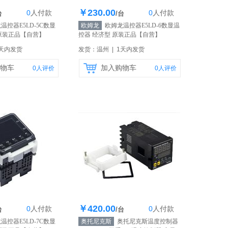
￥230.00
0
人
付款
0
人
付款
存200个
库存200个
台
/台
控器E5LD-5C数显
欧姆龙
欧姆龙温控器E5LD-6数显温
原装正品
【自营】
控器 经济型 原装正品
【自营】
1天内发货
发货：温州 | 1天内发货
物车
加入购物车
0
人评价
0
人评价
￥420.00
0
人
付款
0
人
付款
存200个
库存200个
台
/台
控器E5LD-7C数显
奥托尼克斯
奥托尼克斯温度控制器