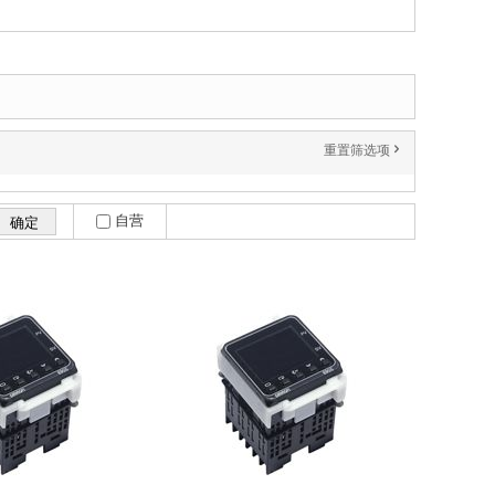
重置筛选项
'
自营