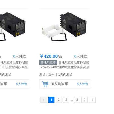
￥420.00
0
人
付款
0
人
付款
存200个
库存200个
台
/台
托尼克斯温度控制器
奥托尼克斯
奥托尼克斯温度控制器
双重PID温度控制器 高显
TZN4M-R4R双重PID温度控制器 高显
品
【自营】
示精度 原装正品
【自营】
1天内发货
发货：温州 | 1天内发货
物车
加入购物车
0
人评价
0
人评价
‹
›
...
1
2
3
8
9