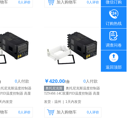
微信订购
物车
加入购物车
0
人评价
0
人评价
订购热线
调查问卷
返回顶部
￥420.00
0
人
付款
0
人
付款
存200个
库存200个
台
/台
托尼克斯温度控制器
奥托尼克斯
奥托尼克斯温度控制器
双重PID温度控制器 高显
TZN4M-14C双重PID温度控制器 高显
品
【自营】
示精度 原装正品
【自营】
1天内发货
发货：温州 | 1天内发货
物车
加入购物车
0
人评价
0
人评价