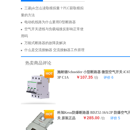
三菱plc怎么读取模拟量？PLC获取模拟
量的方法
电动机线路为什么要用D型断路器
空气开关进线与负载端接反影响正常使
用吗
万能式断路器的故障及解决
什么是交流接触器 交流接触器工作原理
热卖商品评论
施耐德Schneider 小型断路器 微型空气开关 iC6
￥107.35
3P C1A
/台
评价
6
科旭Kexu防爆断路器 BDZ52-16A/2P 防爆空气
￥285.00
关 原装正品
/台
评价
5