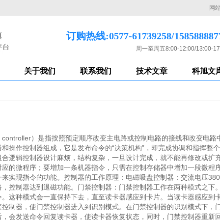
网
订购热线:0577-61739258/158588887
周一至周五8:00-12:00/13:00-17
关于我们
联系我们
技术文章
科旭文
ontroller）是指按照预定顺序改变主电路或控制电路的接线和改变
和操作控制器组成，它是发布命令的“决策机构”，即完成协调和指挥整
组合逻辑控制器设计麻烦，结构复杂，一旦设计完成，就不能再修改或扩
对应的微程序；要增加一条机器指令，只需在控制存储器中增加一段微程
来实现指令的功能。控制器的工作原理：电磁吸盘控制器：交流电压380V
路，控制器达到退磁功能。门禁控制器：门禁控制器工作在两种模式之下
令。这种模式会一直保持下去，直至读卡器感应到卡片。当读卡器感应到
禁控制器，使门禁控制器进入到识别模式。在门禁控制器的识别模式下，
后，会发送命令回复读卡器，使读卡器恢复状态，同时，门禁控制器重新