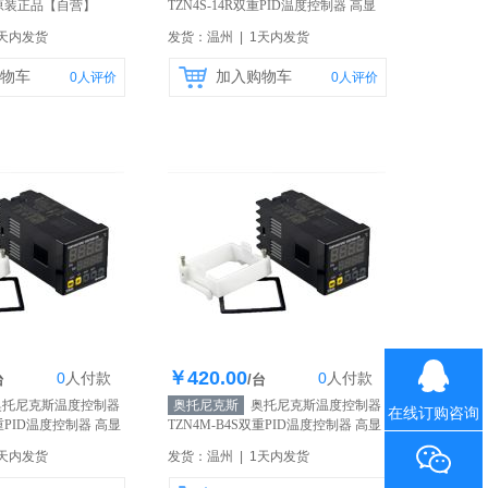
原装正品
【自营】
TZN4S-14R双重PID温度控制器 高显
示精度 原装正品
【自营】
1天内发货
发货：温州 | 1天内发货
物车
加入购物车
0
人评价
0
人评价
￥420.00
0
人
付款
0
人
付款
存200个
库存200个
台
/台
托尼克斯温度控制器
奥托尼克斯
奥托尼克斯温度控制器
在线订购咨询
双重PID温度控制器 高显
TZN4M-B4S双重PID温度控制器 高显
品
【自营】
示精度 原装正品
【自营】
1天内发货
发货：温州 | 1天内发货