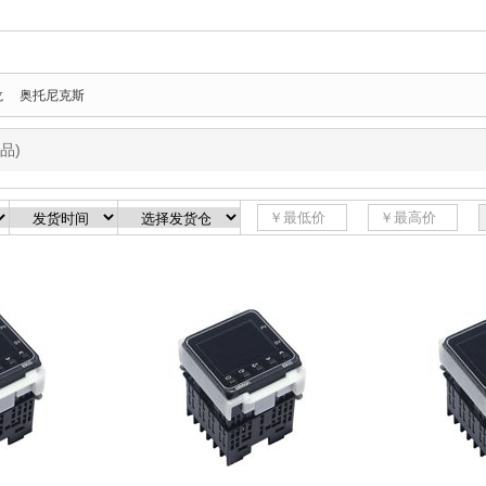
龙
奥托尼克斯
品)