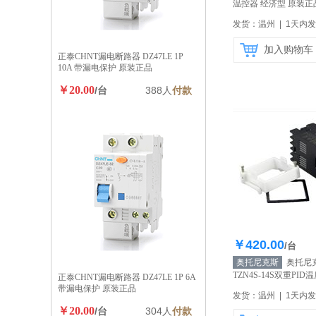
温控器 经济型 原装正
发货：温州 | 1天内
加入购物车
正泰CHNT漏电断路器 DZ47LE 1P
10A 带漏电保护 原装正品
￥20.00
/台
388人
付款
￥420.00
库存20
/台
奥托尼克斯
奥托尼
TZN4S-14S双重PI
正泰CHNT漏电断路器 DZ47LE 1P 6A
示精度 原装正品
【自
带漏电保护 原装正品
发货：温州 | 1天内
￥20.00
/台
304人
付款