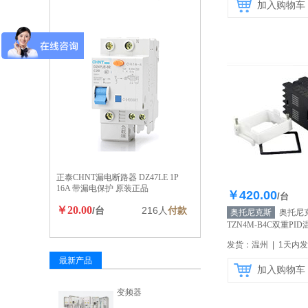
加入购物车
正泰CHNT漏电断路器 DZ47LE 1P
16A 带漏电保护 原装正品
￥420.00
库存20
/台
￥20.00
/台
216人
付款
奥托尼克斯
奥托尼
TZN4M-B4C双重PI
示精度 原装正品
【自
发货：温州 | 1天内
最新产品
加入购物车
变频器