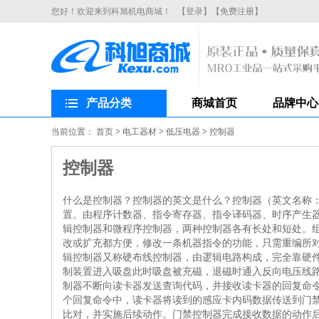
您好！欢迎来到科旭机电商城！
【登录】
【免费注册】
产品分类
商城首页
品牌中心
当前位置：
首页
>
电工器材
>
低压电器
>
控制器
控制器
什么是控制器？控制器的英文是什么？控制器（英文名称：c
置。由程序计数器、指令寄存器、指令译码器、时序产生器
辑控制器和微程序控制器，两种控制器各有长处和短处。
改或扩充都方便，修改一条机器指令的功能，只需重编所
辑控制器又称硬布线控制器，由逻辑电路构成，完全靠硬件
制装置进入吸盘此时吸盘被充磁，退磁时通入反向电压线
制器不断向读卡器发送查询代码，并接收读卡器的回复命
个回复命令中，读卡器将读到的感应卡内码数据传送到门
比对，并实施后续动作。门禁控制器完成接收数据的动作