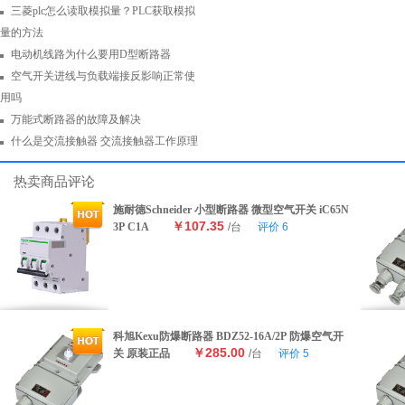
三菱plc怎么读取模拟量？PLC获取模拟
量的方法
电动机线路为什么要用D型断路器
空气开关进线与负载端接反影响正常使
用吗
万能式断路器的故障及解决
什么是交流接触器 交流接触器工作原理
热卖商品评论
施耐德Schneider 小型断路器 微型空气开关 iC65N
￥107.35
3P C1A
/台
评价
6
科旭Kexu防爆断路器 BDZ52-16A/2P 防爆空气开
￥285.00
关 原装正品
/台
评价
5