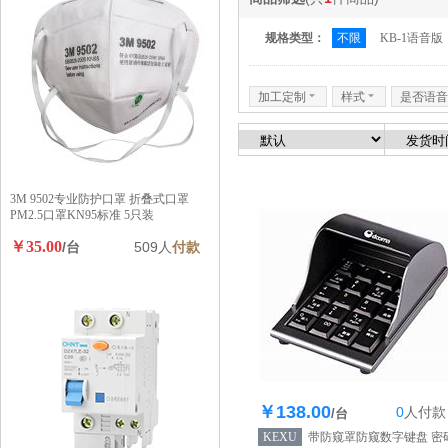
规格类型：
不限
KB-1语音版
加工定制
6
样式
6
是否语音
3M 9502专业防护口罩 折叠式口罩
PM2.5口罩KN95标准 5只装
￥35.00
/台
509人
付款
￥138.00
0
人
付款
库存128个
/台
KEXU
带防窥罩防窥数字键盘 密