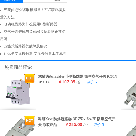
三菱plc怎么读取模拟量？PLC获取模拟
量的方法
电动机线路为什么要用D型断路器
空气开关进线与负载端接反影响正常使
用吗
万能式断路器的故障及解决
什么是交流接触器 交流接触器工作原理
热卖商品评论
施耐德Schneider 小型断路器 微型空气开关 iC65N
￥107.35
3P C1A
/台
评价
6
科旭Kexu防爆断路器 BDZ52-16A/2P 防爆空气开
￥285.00
关 原装正品
/台
评价
5