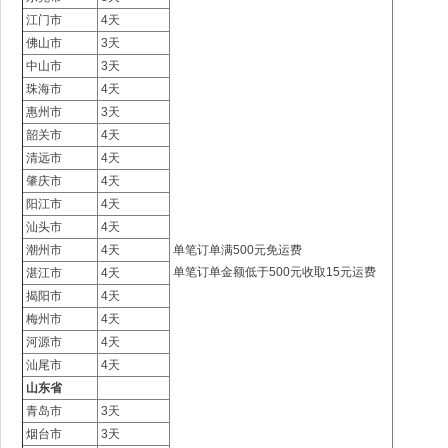
江门市
4天
佛山市
3天
中山市
3天
珠海市
4天
惠州市
3天
韶关市
4天
清远市
4天
肇庆市
4天
阳江市
4天
汕头市
4天
潮州市
4天
单笔订单满500元免运费
单笔订单金额低于500元收取15元运费
湛江市
4天
揭阳市
4天
梅州市
4天
河源市
4天
汕尾市
4天
山东省
青岛市
3天
烟台市
3天