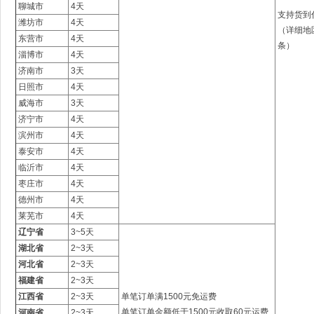
聊城市
4天
支持货到
潍坊市
4天
（详细地
东营市
4天
条）
淄博市
4天
济南市
3天
日照市
4天
威海市
3天
济宁市
4天
滨州市
4天
泰安市
4天
临沂市
4天
枣庄市
4天
德州市
4天
莱芜市
4天
辽宁省
3~5天
湖北省
2~3天
河北省
2~3天
福建省
2~3天
江西省
2~3天
单笔订单满1500元免运费
单笔订单金额低于1500元收取60元运费
河南省
2~3天