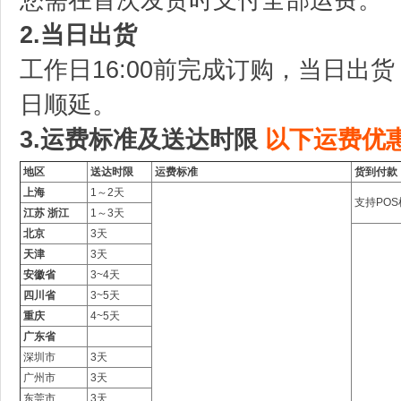
2.当日出货
工作日16:00前完成订购，当日出货
日顺延。
3.运费标准及送达时限
以下运费优
地区
送达时限
运费标准
货到付款
上海
1～2天
支持PO
江苏 浙江
1～3天
北京
3天
天津
3天
安徽省
3~4天
四川省
3~5天
重庆
4~5天
广东省
深圳市
3天
广州市
3天
东莞市
3天