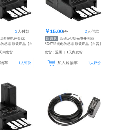
￥15.00
3
人
付款
2
人
付款
存200个
库存200个
/台
U型光电开关EE-
欧姆龙
欧姆龙U型光电开关EE-
光电传感器 原装正品
【自
SX676P光电传感器 原装正品
【自营】
1天内发货
发货：温州 | 1天内发货
物车
加入购物车
1
人评价
1
人评价