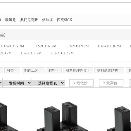
德
欧姆龙
奥托尼克斯
倍加福
西克SICK
品)
E32-ZC31N 2M
E32-ZC11N 2M
E32-ZD11N 2M
E32-ZD21R 2M
D21B 2M
E32-ZD11 2M
E32-ZD11R 2M
6
种类
6
制作工艺
6
材料
6
材料物理性质
6
材料晶体结构
6