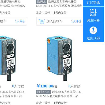
反射型光电开关
欧姆龙
欧姆龙反射型光电开关
订购热线
-C光电传感器 红外线感应
E3JK-RN11-C光电传感器 红外线感应
】
原装正品
【自营】
1天内发货
发货：温州 | 1天内发货
调查问卷
物车
加入购物车
1
人评价
1
人评价
返回顶部
￥180.00
0
人
付款
0
人
付款
存200个
库存200个
台
/台
SICK光电开关GL6-
西克SICK
西克SICK光电开关GL6-
光电传感器 原装正品
N1112镜反射光电传感器 原装正品
【自营】
1天内发货
发货：温州 | 1天内发货