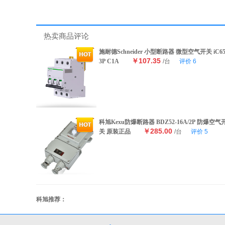
热卖商品评论
施耐德Schneider 小型断路器 微型空气开关 iC6
￥107.35
3P C1A
/台
评价
6
科旭Kexu防爆断路器 BDZ52-16A/2P 防爆空气
￥285.00
关 原装正品
/台
评价
5
科旭推荐：