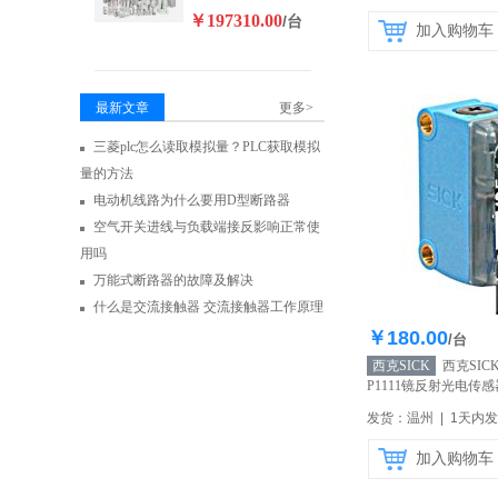
￥197310.00
/台
加入购物车
最新文章
更多>
三菱plc怎么读取模拟量？PLC获取模拟
量的方法
电动机线路为什么要用D型断路器
空气开关进线与负载端接反影响正常使
用吗
万能式断路器的故障及解决
什么是交流接触器 交流接触器工作原理
￥180.00
库存20
/台
西克SICK
西克SIC
P1111镜反射光电传
【自营】
发货：温州 | 1天内
加入购物车