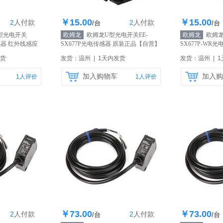
￥15.00
￥15.00
2
人
付款
2
人
付款
0个
库存200个
库
/台
/台
型光电开关
欧姆龙
欧姆龙U型光电开关EE-
欧姆龙
欧姆龙
传感器 红外线感应
SX677P光电传感器 原装正品
【自营】
SX677P-WR
营】
发货
发货：温州 | 1天内发货
发货：温州 | 
加入购物车
加入购
1
人评价
1
人评价
￥73.00
￥73.00
2
人
付款
2
人
付款
0个
库存200个
库
/台
/台