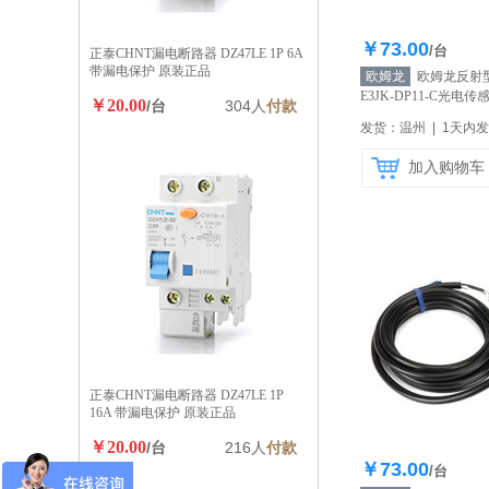
￥73.00
库存20
/台
正泰CHNT漏电断路器 DZ47LE 1P 6A
带漏电保护 原装正品
欧姆龙
欧姆龙反射
E3JK-DP11-C光电
￥20.00
/台
304人
付款
原装正品
【自营】
发货：温州 | 1天内
加入购物车
正泰CHNT漏电断路器 DZ47LE 1P
16A 带漏电保护 原装正品
￥20.00
/台
216人
付款
￥73.00
库存20
/台