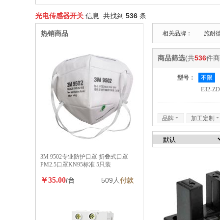
光电传感器开关
信息 共找到
536
条
热销商品
相关品牌：
施耐
商品筛选
(共
536
件商
型号：
不限
E32-Z
品牌
6
加工定制
3M 9502专业防护口罩 折叠式口罩
PM2.5口罩KN95标准 5只装
￥35.00
/台
509人
付款