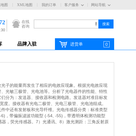
站地图
XML地图
我的订单
客户服务
网站导航
72
在线
咨询
:30
库
品牌入驻
进货单
0
收光子的能量而发生了相应的电效应现象。根据光电效应现
管、光敏三极管、光电池等。分析了光电器件的性能、特性
它们分为：发送器、接收器和检测电路。发送器对准目标发
冲宽度。接收器有光电二极管、光电三极管、光电池组成。
元件中还有发射板和光导纤维。光电传感器分类：标准类型
-6)，带偏振滤波功能型 (-54, -55)，带透明体检测功能型
色传感器，荧光传感器。7）光通讯、8）激光测距：三角反射原