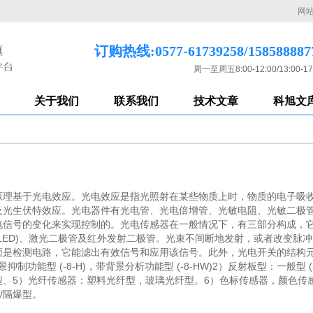
网
订购热线:0577-61739258/158588887
周一至周五8:00-12:00/13:00-17
关于我们
联系我们
技术文章
科旭文
原理基于光电效应。光电效应是指光照射在某些物质上时，物质的电子吸
及光生伏特效应。光电器件有光电管、光电倍增管、光敏电阻、光敏二极
电信号的变化来实现控制的。光电传感器在一般情况下，有三部分构成，
LED)、激光二极管及红外发射二极管。光束不间断地发射，或者改变脉
面是检测电路，它能滤出有效信号和应用该信号。此外，光电开关的结构
景抑制功能型 (-8-H)，带背景分析功能型 (-8-HW)2）反射板型：一般型 (
型、4）槽型、5）光纤传感器：塑料光纤型，玻璃光纤型。6）色标传感器，颜
/隔爆型。