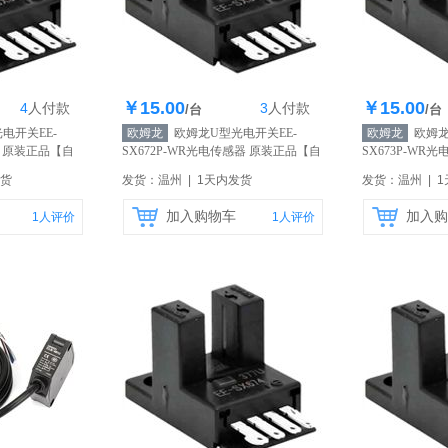
￥15.00
￥15.00
4
人
付款
3
人
付款
0个
库存200个
库
/台
/台
电开关EE-
欧姆龙
欧姆龙U型光电开关EE-
欧姆龙
欧姆龙
器 原装正品
【自
SX672P-WR光电传感器 原装正品
【自
SX673P-WR
营】
营】
发货
发货：温州 | 1天内发货
发货：温州 | 
加入购物车
加入购
1
人评价
1
人评价