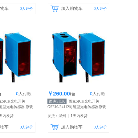
物车
加入购物车
0
人评价
0
人评价
￥260.00
0
人
付款
0
人
付款
存200个
库存200个
台
/台
SICK光电开关
西克SICK
西克SICK光电开关
11对射型光电传感器 原装
GSE10-P4112对射型光电传感器原装
正品
【自营】
1天内发货
发货：温州 | 1天内发货
物车
加入购物车
0
人评价
0
人评价