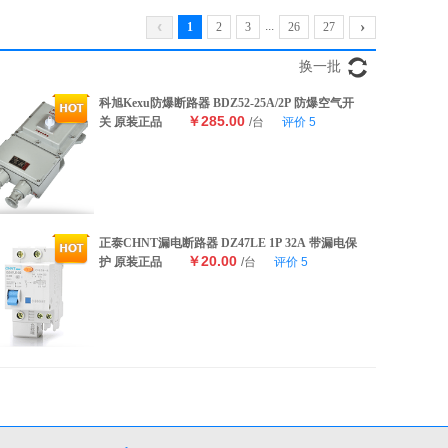
‹
›
...
1
2
3
26
27
换一批
科旭Kexu防爆断路器 BDZ52-25A/2P 防爆空气开
￥285.00
关 原装正品
/台
评价
5
正泰CHNT漏电断路器 DZ47LE 1P 32A 带漏电保
￥20.00
护 原装正品
/台
评价
5