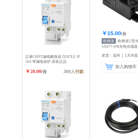
￥15.00
库存20
/台
欧姆龙
欧姆龙U型光
SX677-WR光电传感
营】
发货：温州 | 1天内
正泰CHNT漏电断路器 DZ47LE 1P
10A 带漏电保护 原装正品
加入购物车
￥20.00
/台
388人
付款