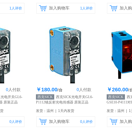
加入购物车
加入购
1
人评价
1
人评价
￥180.00
￥260.00
0
人
付款
0
人
付款
0个
库存200个
库
/台
/
K光电开关GL6-
西克SICK
西克SICK光电开关GL6-
西克SICK
西克
感器 原装正品
P1112镜反射光电传感器 原装正品
GSE10-P41
【自营】
正品
【自营】
发货
发货：温州 | 1天内发货
发货：温州 | 
加入购物车
加入购
0
人评价
0
人评价