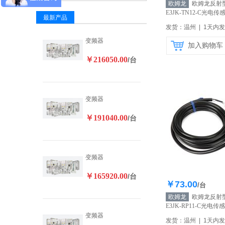
欧姆龙
欧姆龙反射
E3JK-TN12-C光电
最新产品
原装正品
【自营】
发货：温州 | 1天内
变频器
加入购物车
￥216050.00
/台
变频器
￥191040.00
/台
变频器
￥165920.00
/台
￥73.00
库存20
/台
欧姆龙
欧姆龙反射
E3JK-RP11-C光电
原装正品
【自营】
变频器
发货：温州 | 1天内