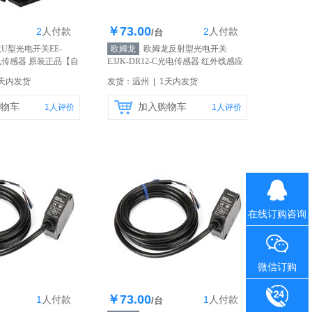
￥73.00
2
人
付款
2
人
付款
存200个
库存200个
/台
U型光电开关EE-
欧姆龙
欧姆龙反射型光电开关
光电传感器 原装正品
【自
E3JK-DR12-C光电传感器 红外线感应
原装正品
【自营】
1天内发货
发货：温州 | 1天内发货
物车
加入购物车
1
人评价
1
人评价
在线订购咨询
微信订购
￥73.00
1
人
付款
1
人
付款
存200个
库存200个
/台