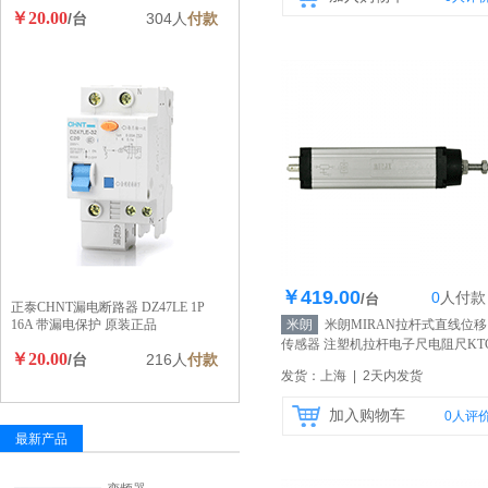
￥20.00
/台
304人
付款
￥419.00
0
人
付款
库存1000个
/台
正泰CHNT漏电断路器 DZ47LE 1P
16A 带漏电保护 原装正品
米朗
米朗MIRAN拉杆式直线位移
传感器 注塑机拉杆电子尺电阻尺KTC
￥20.00
/台
216人
付款
225mm
【自营】
发货：上海 | 2天内发货
加入购物车
0
人评
最新产品