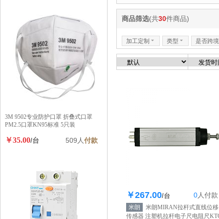
商品筛选
(共
30
件商品)
加工定制
6
类型
6
是否跨境
3M 9502专业防护口罩 折叠式口罩
PM2.5口罩KN95标准 5只装
￥35.00
/台
509人
付款
￥267.00
0
人
付款
库存1000个
/台
米朗
米朗MIRAN拉杆式直线位移
传感器 注塑机拉杆电子尺电阻尺KTC