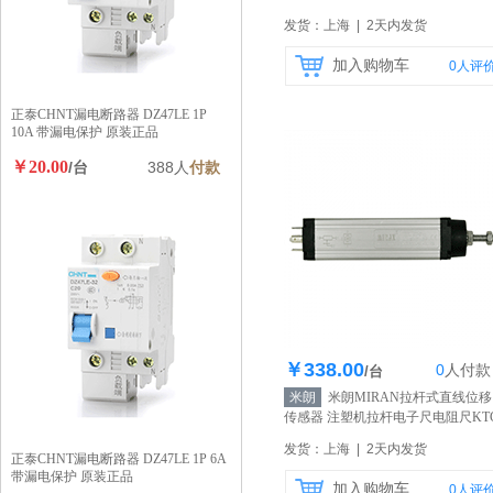
75mm
【自营】
发货：上海 | 2天内发货
加入购物车
0
人评
正泰CHNT漏电断路器 DZ47LE 1P
10A 带漏电保护 原装正品
￥20.00
/台
388人
付款
￥338.00
0
人
付款
库存1000个
/台
米朗
米朗MIRAN拉杆式直线位移
传感器 注塑机拉杆电子尺电阻尺KTC
130mm
【自营】
发货：上海 | 2天内发货
正泰CHNT漏电断路器 DZ47LE 1P 6A
带漏电保护 原装正品
加入购物车
0
人评