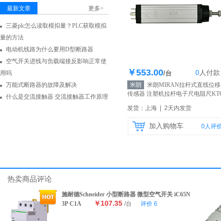
最新文章
更多>
三菱plc怎么读取模拟量？PLC获取模拟
量的方法
电动机线路为什么要用D型断路器
空气开关进线与负载端接反影响正常使
￥553.00
0
人
付款
库存1000个
用吗
/台
万能式断路器的故障及解决
米朗
米朗MIRAN拉杆式直线位移
传感器 注塑机拉杆电子尺电阻尺KTC
什么是交流接触器 交流接触器工作原理
400mm
【自营】
发货：上海 | 2天内发货
加入购物车
0
人评
热卖商品评论
施耐德Schneider 小型断路器 微型空气开关 iC65N
￥107.35
3P C1A
/台
评价
6