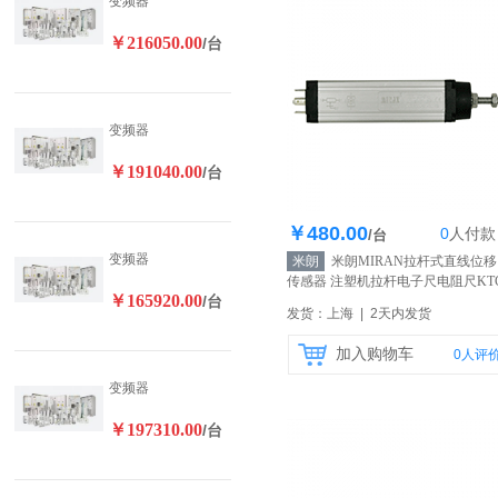
变频器
￥216050.00
/台
变频器
￥191040.00
/台
￥480.00
0
人
付款
库存1000个
/台
变频器
米朗
米朗MIRAN拉杆式直线位移
传感器 注塑机拉杆电子尺电阻尺KTC
￥165920.00
/台
325mm
【自营】
发货：上海 | 2天内发货
加入购物车
0
人评
变频器
￥197310.00
/台