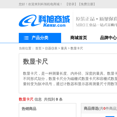
您好！欢迎来到科旭机电商城！
【登录】
【免费注册】
产品分类
商城首页
品牌中心
当前位置：
首页
>
仪器仪表
>
量具
>
数显卡尺
数显卡尺
数显卡尺，是一种测量长度、内外径、深度的量具。数显
不同形式划分，数显卡尺分为磁栅式数显卡尺和容栅式数
量转变为脉冲讯号，通过计数器和显示器将测量尺寸用数
数显卡尺
信息 共找到
0
条
商品筛选
(共
0
件商品
热销商品