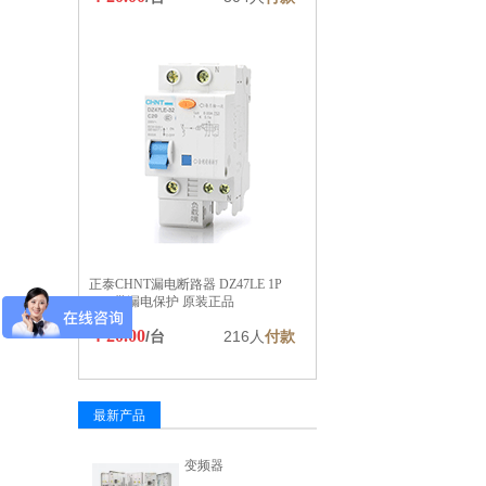
正泰CHNT漏电断路器 DZ47LE 1P
16A 带漏电保护 原装正品
￥20.00
/台
216人
付款
最新产品
变频器