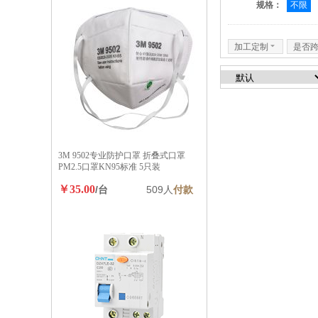
规格：
不限
加工定制
6
是否
3M 9502专业防护口罩 折叠式口罩
PM2.5口罩KN95标准 5只装
￥35.00
/台
509人
付款