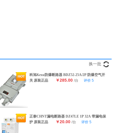
换一批
科旭Kexu防爆断路器 BDZ52-25A/2P 防爆空气开
￥285.00
关 原装正品
/台
评价
5
正泰CHNT漏电断路器 DZ47LE 1P 32A 带漏电保
￥20.00
护 原装正品
/台
评价
5