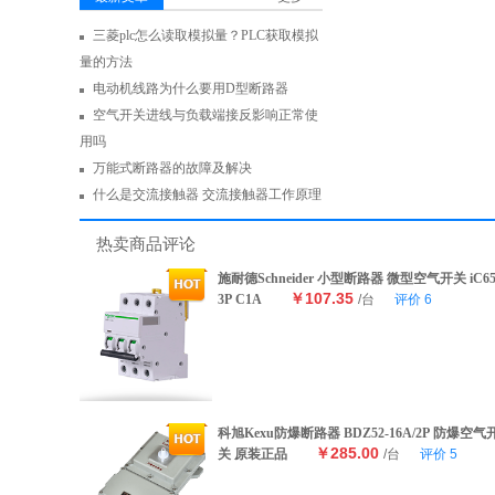
三菱plc怎么读取模拟量？PLC获取模拟
量的方法
电动机线路为什么要用D型断路器
空气开关进线与负载端接反影响正常使
用吗
万能式断路器的故障及解决
什么是交流接触器 交流接触器工作原理
热卖商品评论
施耐德Schneider 小型断路器 微型空气开关 iC6
￥107.35
3P C1A
/台
评价
6
科旭Kexu防爆断路器 BDZ52-16A/2P 防爆空气
￥285.00
关 原装正品
/台
评价
5