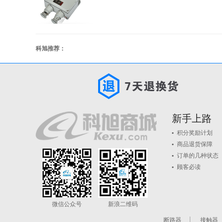
科旭推荐：
新手上路
积分奖励计划
商品退货保障
订单的几种状态
顾客必读
微信公众号
新浪二维码
断路器
接触器