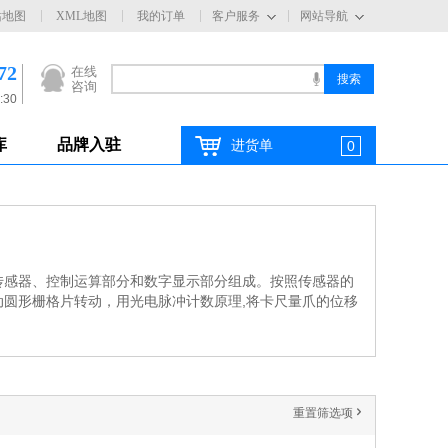
站地图
XML地图
我的订单
客户服务
网站导航
72
在线
咨询
:30
库
品牌入驻
进货单
0
传感器、控制运算部分和数字显示部分组成。按照传感器的
圆形栅格片转动，用光电脉冲计数原理,将卡尺量爪的位移
重置筛选项
'