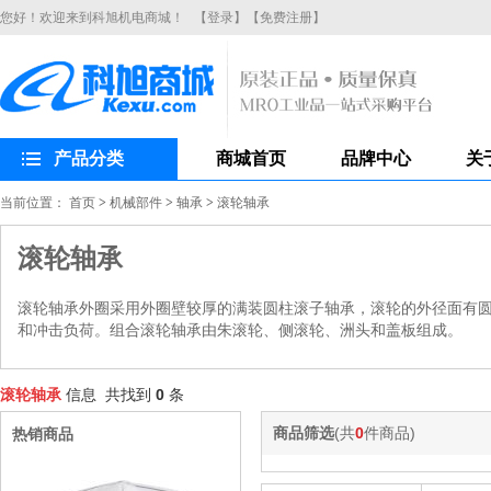
您好！欢迎来到科旭机电商城！
【登录】
【免费注册】
产品分类
商城首页
品牌中心
关
当前位置：
首页
>
机械部件
>
轴承
>
滚轮轴承
滚轮轴承
滚轮轴承外圈采用外圈壁较厚的满装圆柱滚子轴承，滚轮的外径面有
和冲击负荷。组合滚轮轴承由朱滚轮、侧滚轮、洲头和盖板组成。
滚轮轴承
信息 共找到
0
条
商品筛选
(共
0
件商品)
热销商品