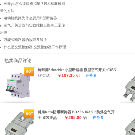
三菱plc怎么读取模拟量？PLC获取模拟
量的方法
电动机线路为什么要用D型断路器
空气开关进线与负载端接反影响正常使
用吗
万能式断路器的故障及解决
什么是交流接触器 交流接触器工作原理
热卖商品评论
施耐德Schneider 小型断路器 微型空气开关 iC65N
￥107.35
3P C1A
/台
评价
6
科旭Kexu防爆断路器 BDZ52-16A/2P 防爆空气开
￥285.00
关 原装正品
/台
评价
5