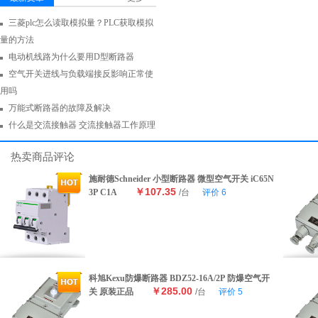
三菱plc怎么读取模拟量？PLC获取模拟
量的方法
电动机线路为什么要用D型断路器
空气开关进线与负载端接反影响正常使
用吗
万能式断路器的故障及解决
什么是交流接触器 交流接触器工作原理
热卖商品评论
施耐德Schneider 小型断路器 微型空气开关 iC65N
￥107.35
3P C1A
/台
评价
6
科旭Kexu防爆断路器 BDZ52-16A/2P 防爆空气开
￥285.00
关 原装正品
/台
评价
5