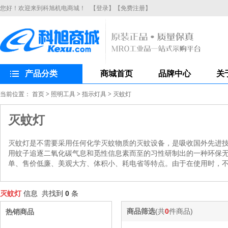
您好！欢迎来到科旭机电商城！
【登录】
【免费注册】
产品分类
商城首页
品牌中心
关
当前位置：
首页
>
照明工具
>
指示灯具
>
灭蚊灯
灭蚊灯
灭蚊灯是不需要采用任何化学灭蚊物质的灭蚊设备，是吸收国外先进
用蚊子追逐二氧化碳气息和觅性信息素而至的习性研制出的一种环保
单、售价低廉、美观大方、体积小、耗电省等特点。由于在使用时，
灭蚊灯
信息 共找到
0
条
商品筛选
(共
0
件商品)
热销商品