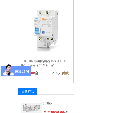
正泰CHNT漏电断路器 DZ47LE 1P
16A 带漏电保护 原装正品
￥20.00
/台
216人
付款
最新产品
变频器
￥216050.00
/台