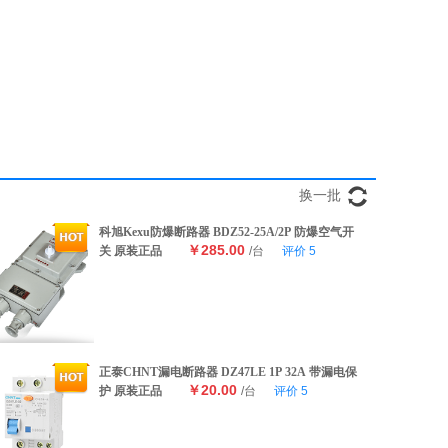
换一批
科旭Kexu防爆断路器 BDZ52-25A/2P 防爆空气开
￥285.00
关 原装正品
/台
评价
5
正泰CHNT漏电断路器 DZ47LE 1P 32A 带漏电保
￥20.00
护 原装正品
/台
评价
5