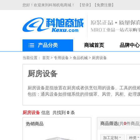
您好！欢迎来到科旭机电商城！
【登录】
【免费注册】
产品分类
商城首页
品牌中心
当前位置：
首页
>
专用设备
>
食品机械
>
厨房设备
厨房设备
厨房设备是指放置在厨房或者供烹饪用的设备、工具的统
包括：通风设备如排烟系统的排烟罩、风管、风柜、处理
厨房设备
信息 共找到
0
条
商品筛选
(共
0
件商品
热销商品
加工定制
6
种类