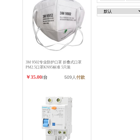
3M 9502专业防护口罩 折叠式口罩
PM2.5口罩KN95标准 5只装
￥35.00
/台
509人
付款