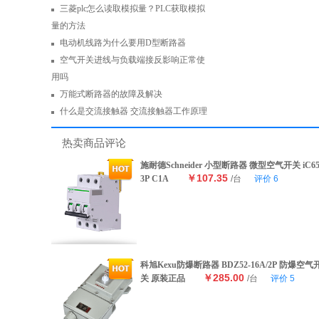
三菱plc怎么读取模拟量？PLC获取模拟
量的方法
电动机线路为什么要用D型断路器
空气开关进线与负载端接反影响正常使
用吗
万能式断路器的故障及解决
什么是交流接触器 交流接触器工作原理
热卖商品评论
施耐德Schneider 小型断路器 微型空气开关 iC6
￥107.35
3P C1A
/台
评价
6
科旭Kexu防爆断路器 BDZ52-16A/2P 防爆空气
￥285.00
关 原装正品
/台
评价
5