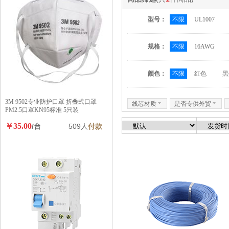
型号：
不限
UL1007
规格：
不限
16AWG
颜色：
不限
红色
黑
3M 9502专业防护口罩 折叠式口罩
线芯材质
6
是否专供外贸
6
PM2.5口罩KN95标准 5只装
￥35.00
/台
509人
付款