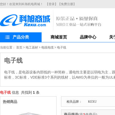
您好！欢迎来到科旭机电商城！
【登录】
【免费注册】
产品分类
商城首页
品牌中心
关
当前位置：
首页
>
电工器材
>
电线电缆
>
电子线
电子线
电子线，是电器设备内部线的一种简称，通电性主要是以弱电为主，跟
标准，3C标准，VDE标准3个系列的线材，以AWG为单位的一般为UL
电子线
信息 共找到
1
条
热销商品
相关品牌：
KEXU
商品筛选
(共
1
件商品)