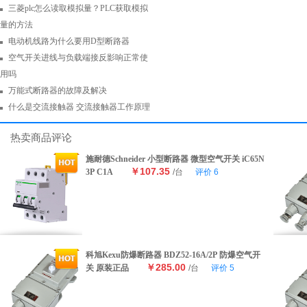
三菱plc怎么读取模拟量？PLC获取模拟
量的方法
电动机线路为什么要用D型断路器
空气开关进线与负载端接反影响正常使
用吗
万能式断路器的故障及解决
什么是交流接触器 交流接触器工作原理
热卖商品评论
施耐德Schneider 小型断路器 微型空气开关 iC65N
￥107.35
3P C1A
/台
评价
6
科旭Kexu防爆断路器 BDZ52-16A/2P 防爆空气开
￥285.00
关 原装正品
/台
评价
5