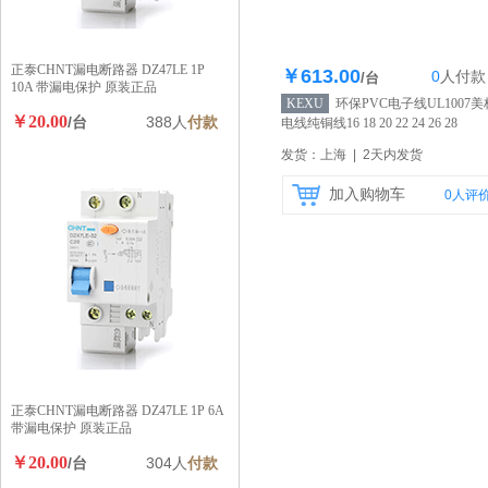
正泰CHNT漏电断路器 DZ47LE 1P
￥613.00
0
人
付款
库存766个
/台
10A 带漏电保护 原装正品
KEXU
环保PVC电子线UL1007美
￥20.00
/台
388人
付款
电线纯铜线16 18 20 22 24 26 28
30AWG
【自营】
发货：上海 | 2天内发货
加入购物车
0
人评
正泰CHNT漏电断路器 DZ47LE 1P 6A
带漏电保护 原装正品
￥20.00
/台
304人
付款