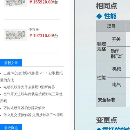
￥165920.00
/台
变频器
￥197310.00
/台
最新文章
三菱plc怎么读取模拟量？PLC获取模拟
量的方法
电动机线路为什么要用D型断路器
空气开关进线与负载端接反影响正常使
用吗
万能式断路器的故障及解决
什么是交流接触器 交流接触器工作原理
最近浏览