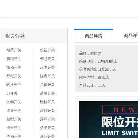
相关分类
商品评
商品详情
墙壁开关
按钮开关
品牌：
欧姆龙
脚踏开关
倒顺开关
绝缘电阻：100MΩ以上
微动开关
压力开关
是否跨境出口货源：否
行程开关
隔离开关
结构类型：滚轮式
转换开关
负荷开关
产品认证：CCC
刀开关
薄膜开关
拨动开关
温控开关
调速开关
旋转开关
船型开关
浮球开关
流量开关
钮子开关
震动开关
感应开关