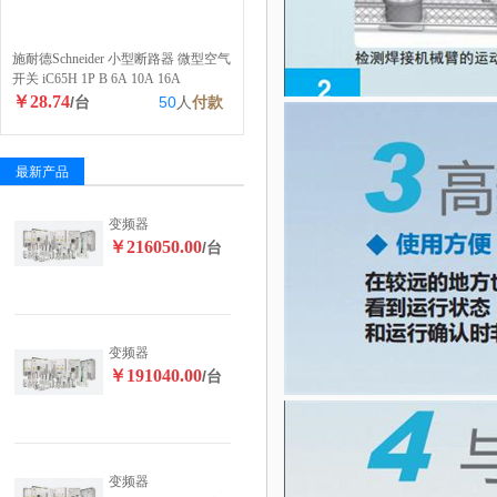
施耐德Schneider 小型断路器 微型空气
开关 iC65H 1P B 6A 10A 16A
￥28.74
/台
50
人
付款
最新产品
变频器
￥216050.00
/台
变频器
￥191040.00
/台
变频器