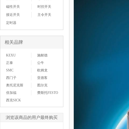
磁性开关
时控开关
接近开关
主令开关
定时器
相关品牌
KEXU
施耐德
正泰
公牛
SMC
欧姆龙
西门子
亚德客
奥托尼克斯
图尔克
倍加福
费斯托FESTO
西克SICK
浏览该商品的用户最终购买