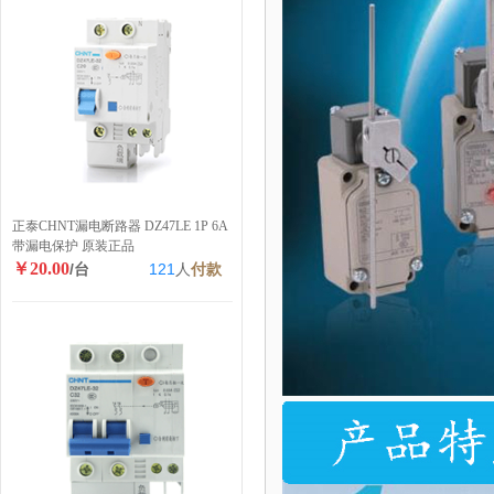
正泰CHNT漏电断路器 DZ47LE 1P 6A
带漏电保护 原装正品
￥20.00
/台
121
人
付款