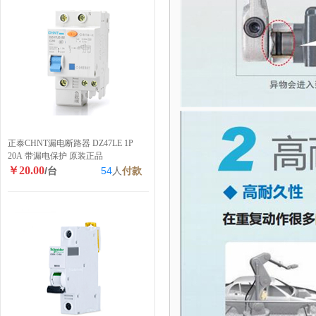
正泰CHNT漏电断路器 DZ47LE 1P
20A 带漏电保护 原装正品
￥20.00
/台
54
人
付款