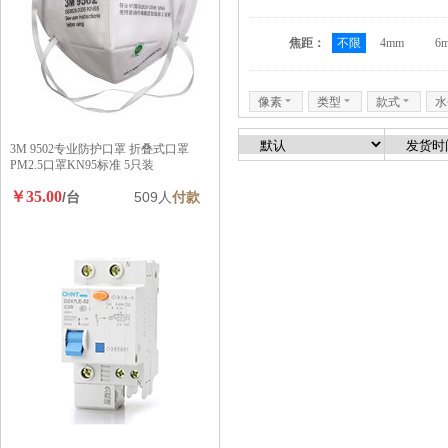
焦距：
不限
4mm
6
像素
6
类型
6
款式
6
水
3M 9502专业防护口罩 折叠式口罩
PM2.5口罩KN95标准 5只装
￥35.00
/台
509人
付款