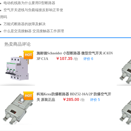
电动机线路为什么要用D型断路器
空气开关进线与负载端接反影响正常使
用吗
万能式断路器的故障及解决
什么是交流接触器 交流接触器工作原理
热卖商品评论
施耐德Schneider 小型断路器 微型空气开关 iC65N
￥107.35
3P C1A
/台
评价
6
科旭Kexu防爆断路器 BDZ52-16A/2P 防爆空气开
￥285.00
关 原装正品
/台
评价
5