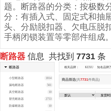
题。断路器的分类：按极数
分：有插入式、固定式和抽
头、分励脱扣器、欠电压脱
手柄闭锁装置等零部件组成
断路器
信息 共找到
7731
条
断路器
相关品牌：
KEXU
知名品牌
小型断路器
1814
商品筛选
(共
7731
件商品)
漏电断路器
561
真空断路器
10
塑壳断路器
2753
防爆断路器
10