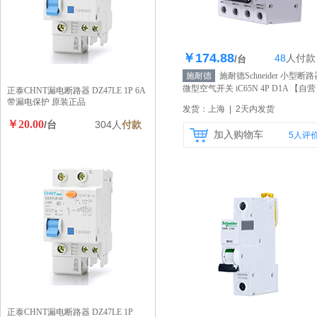
￥174.88
48
人
付款
库存377个
/台
施耐德
施耐德Schneider 小型断路
微型空气开关 iC65N 4P D1A
【自营
正泰CHNT漏电断路器 DZ47LE 1P 6A
带漏电保护 原装正品
发货：上海 | 2天内发货
￥20.00
/台
304人
付款
加入购物车
5
人评
正泰CHNT漏电断路器 DZ47LE 1P