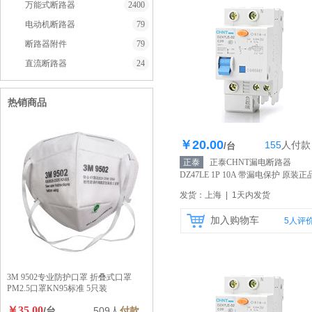
万能式断路器
2400
电动机断路器
79
断路器附件
79
直流断路器
24
热销商品
￥20.00
155
人
付款
库存112个
/台
正泰
正泰CHNT漏电断路器
DZ47LE 1P 10A 带漏电保护 原装正
【自营】
发货：上海 | 1天内发货
加入购物车
5
人评
3M 9502专业防护口罩 折叠式口罩
PM2.5口罩KN95标准 5只装
￥35.00
/台
509人
付款