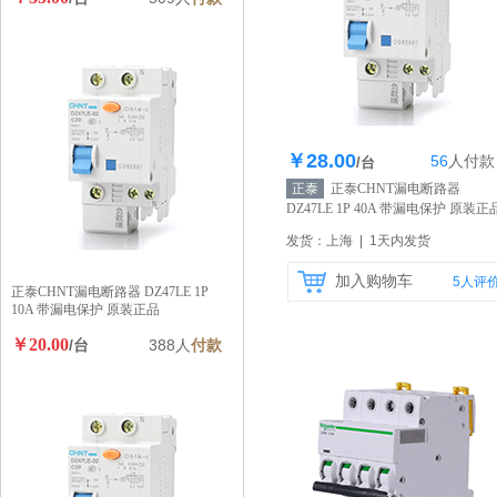
￥28.00
56
人
付款
库存358个
/台
正泰
正泰CHNT漏电断路器
DZ47LE 1P 40A 带漏电保护 原装正
【自营】
发货：上海 | 1天内发货
加入购物车
5
人评
正泰CHNT漏电断路器 DZ47LE 1P
10A 带漏电保护 原装正品
￥20.00
/台
388人
付款