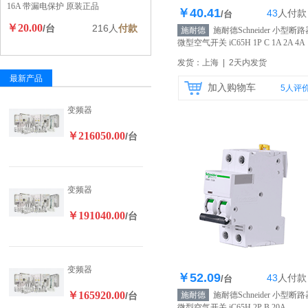
16A 带漏电保护 原装正品
￥40.41
43
人
付款
库存418个
/台
￥20.00
/台
216人
付款
施耐德
施耐德Schneider 小型断路
微型空气开关 iC65H 1P C 1A 2A 4A
6A
【自营】
发货：上海 | 2天内发货
最新产品
加入购物车
5
人评
变频器
￥216050.00
/台
变频器
￥191040.00
/台
变频器
￥52.09
43
人
付款
库存371个
/台
￥165920.00
/台
施耐德
施耐德Schneider 小型断路
微型空气开关 iC65H 2P B 20A