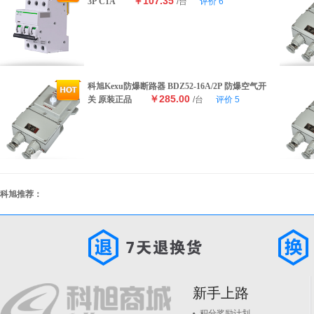
￥107.35
3P C1A
/台
评价
6
科旭Kexu防爆断路器 BDZ52-16A/2P 防爆空气开
￥285.00
关 原装正品
/台
评价
5
科旭推荐：
新手上路
积分奖励计划