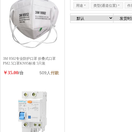
用途
6
类型(通道位置)
6
作
3M 9502专业防护口罩 折叠式口罩
PM2.5口罩KN95标准 5只装
￥35.00
/台
509人
付款