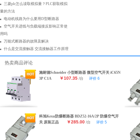
三菱plc怎么读取模拟量？PLC获取模拟
量的方法
电动机线路为什么要用D型断路器
空气开关进线与负载端接反影响正常使
用吗
万能式断路器的故障及解决
什么是交流接触器 交流接触器工作原理
热卖商品评论
施耐德Schneider 小型断路器 微型空气开关 iC65N
￥107.35
3P C1A
/台
评价
6
科旭Kexu防爆断路器 BDZ52-16A/2P 防爆空气开
￥285.00
关 原装正品
/台
评价
5