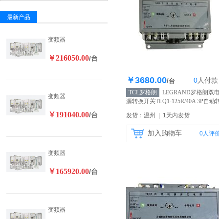
最新产品
变频器
￥216050.00
/台
￥3680.00
0
人
付款
库存200个
/台
TCL罗格朗
LEGRAND罗格朗双
变频器
源转换开关TLQ1-125R/40A 3P自动
换开关 保护开关 原装正品
【自营】
￥191040.00
/台
发货：温州 | 1天内发货
加入购物车
0
人评
变频器
￥165920.00
/台
变频器