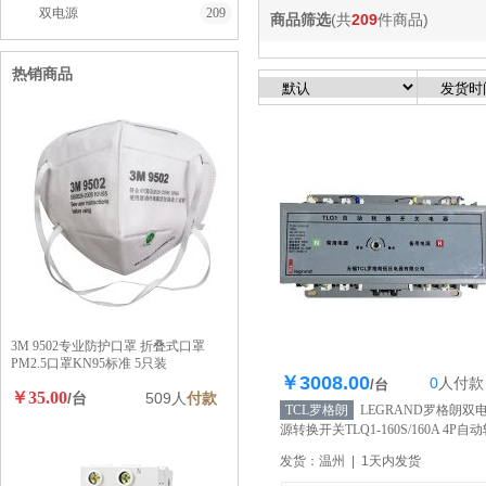
双电源
209
商品筛选
(共
209
件商品)
热销商品
3M 9502专业防护口罩 折叠式口罩
PM2.5口罩KN95标准 5只装
￥3008.00
0
人
付款
库存200个
/台
￥35.00
/台
509人
付款
TCL罗格朗
LEGRAND罗格朗双
源转换开关TLQ1-160S/160A 4P自
换开关 保护开关 原装正品
【自营】
发货：温州 | 1天内发货