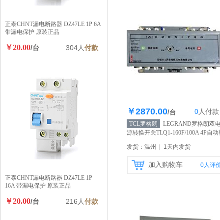
正泰CHNT漏电断路器 DZ47LE 1P 6A
带漏电保护 原装正品
￥20.00
/台
304人
付款
￥2870.00
0
人
付款
库存200个
/台
TCL罗格朗
LEGRAND罗格朗双
源转换开关TLQ1-160F/100A 4P自
换开关 保护开关 原装正品
【自营】
发货：温州 | 1天内发货
加入购物车
0
人评
正泰CHNT漏电断路器 DZ47LE 1P
16A 带漏电保护 原装正品
￥20.00
/台
216人
付款