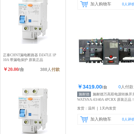
加入购物车
0
人评
正泰CHNT漏电断路器 DZ47LE 1P
10A 带漏电保护 原装正品
￥20.00
/台
388人
付款
￥3419.00
0
人
付款
库存100个
/台
施耐德
施耐德万高双电源转换开
WATSNA-63/40A 4PCRX 原装正品
发货：温州 | 1天内发货
加入购物车
0
人评