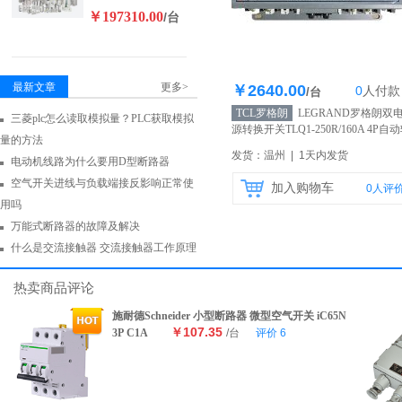
￥197310.00
/台
最新文章
更多>
￥2640.00
0
人
付款
库存200个
/台
TCL罗格朗
LEGRAND罗格朗双
三菱plc怎么读取模拟量？PLC获取模拟
源转换开关TLQ1-250R/160A 4P自
量的方法
换开关 保护开关 原装正品
【自营】
发货：温州 | 1天内发货
电动机线路为什么要用D型断路器
空气开关进线与负载端接反影响正常使
加入购物车
0
人评
用吗
万能式断路器的故障及解决
什么是交流接触器 交流接触器工作原理
热卖商品评论
施耐德Schneider 小型断路器 微型空气开关 iC65N
￥107.35
3P C1A
/台
评价
6