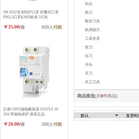
铣刀
数控刀具
机用锯片
工装夹具
铰刀
拉刀
冲头
车刀
木工刀具
商品筛选
(共
0
件商品)
热销商品