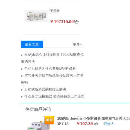
变频器
￥197310.00
/台
最新文章
更多>
三菱plc怎么读取模拟量？PLC获取模拟
量的方法
电动机线路为什么要用D型断路器
空气开关进线与负载端接反影响正常使
用吗
万能式断路器的故障及解决
什么是交流接触器 交流接触器工作原理
热卖商品评论
施耐德Schneider 小型断路器 微型空气开关 iC6
￥107.35
3P C1A
/台
评价
6