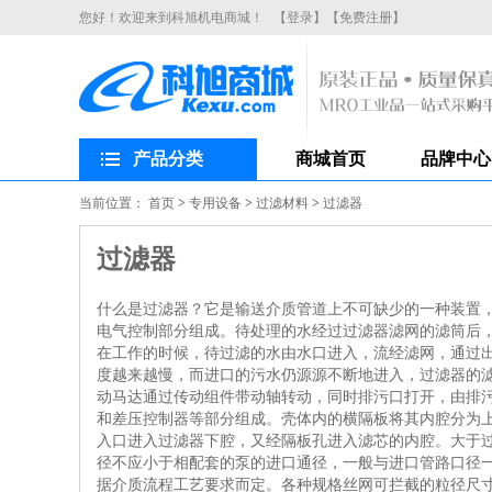
您好！欢迎来到科旭机电商城！
【登录】
【免费注册】
产品分类
商城首页
品牌中心
当前位置：
首页
>
专用设备
>
过滤材料
>
过滤器
过滤器
什么是过滤器？它是输送介质管道上不可缺少的一种装置，
电气控制部分组成。待处理的水经过过滤器滤网的滤筒后
在工作的时候，待过滤的水由水口进入，流经滤网，通过
度越来越慢，而进口的污水仍源源不断地进入，过滤器的
动马达通过传动组件带动轴转动，同时排污口打开，由排
和差压控制器等部分组成。壳体内的横隔板将其内腔分为
入口进入过滤器下腔，又经隔板孔进入滤芯的内腔。大于过
径不应小于相配套的泵的进口通径，一般与进口管路口径
据介质流程工艺要求而定。各种规格丝网可拦截的粒径尺寸