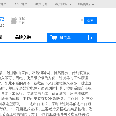
站地图
XML地图
我的订单
客户服务
网站导航
72
在线
咨询
:30
库
品牌入驻
进货单
0
设备。过滤器由筒体、不锈钢滤网、排污部分、传动装置及
装入即可，因此，使用维护极为方便。过滤器的工作原理：
部。如此不断的循环，被截留下来的颗粒越来越多，过滤速
值时，差压变送器将电信号传送到控制器，控制系统启动驱
，系统正常运行。过滤器由壳体、多元滤芯、反冲洗机构、
滤器的体积，下腔内安装有反冲 洗吸盘。工作时，浊液经
滤器选型原则：1、进出口通径，原则上过滤器的进出口通
等级。3、孔目数的选择，主要考虑需拦截的杂质粒径，依
的工艺管道材质相同，对于不同的服役条件可考虑选择铸铁、