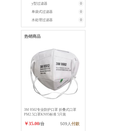
y型过滤器
0
单袋式过滤器
0
水处理过滤器
0
热销商品
3M 9502专业防护口罩 折叠式口罩
PM2.5口罩KN95标准 5只装
￥35.00
/台
509人
付款