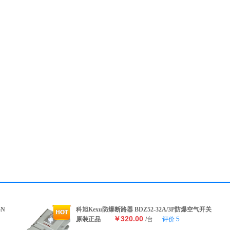
5N
科旭Kexu防爆断路器 BDZ52-32A/3P防爆空气开关
￥320.00
原装正品
/台
评价
5