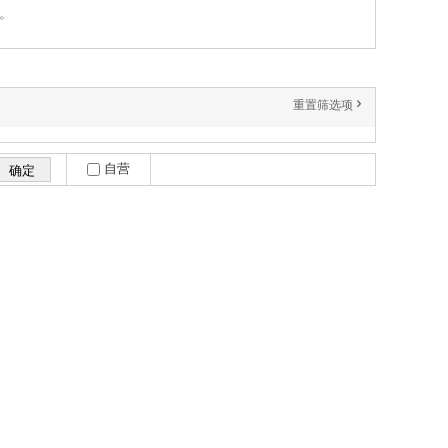
a。
重置筛选项
'
自营