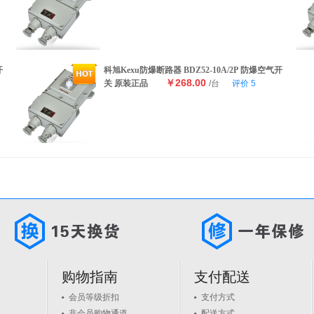
开
科旭Kexu防爆断路器 BDZ52-10A/2P 防爆空气开
￥268.00
关 原装正品
/台
评价
5
购物指南
支付配送
会员等级折扣
支付方式
非会员购物通道
配送方式