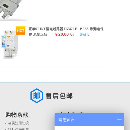
正泰CHNT漏电断路器 DZ47LE 1P 32A 带漏电保
￥20.00
护 原装正品
/台
评价
5
购物条款
加入科旭
请您留言
会员注册协议
人才政策
隐私保护政策
品牌入驻