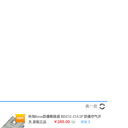
换一批
科旭Kexu防爆断路器 BDZ52-25A/2P 防爆空气开
￥285.00
关 原装正品
/台
评价
5