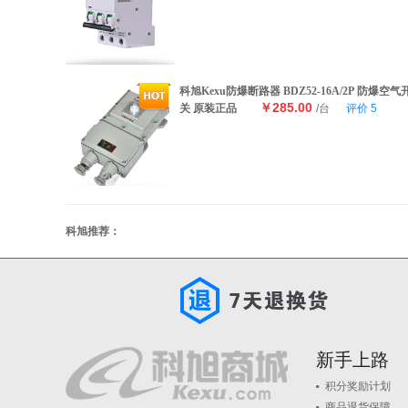
科旭Kexu防爆断路器 BDZ52-16A/2P 防爆空气
￥285.00
关 原装正品
/台
评价
5
科旭推荐：
新手上路
积分奖励计划
商品退货保障