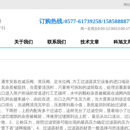
网
订购热线:0577-61739258/158588887
周一至周五8:00-12:00/13:00-17
关于我们
联系我们
技术文章
科旭文
通常安装在减压阀、泄压阀、定水位阀 ,方工过滤器其它设备的进口端
，其杂质被阻挡，当需要清洗时，只要将可拆卸的滤筒取出，处理后重新
出口进入用户所须的管道进行工艺循环，水中的颗粒杂质被截留在滤网内
滤孔则会越来越小，由此在进、出口之间产生压力差，当大度差达到设定
污口排出，当滤网清洗完毕后，压差降到最小值，系统返回到初始过滤状
上、下两腔，上腔内配有多个过滤芯，这样充分了过滤空间，显着缩小了过
滤芯缝隙的杂质被截留，净液穿过缝隙到达上腔， 最后从出口送出。过
一致。2、公称压力，按照过滤管路可能出现的最高压力确定过滤器的压力
查下表“滤网规格”。4、过滤器材质，过滤器的材质一般选择与所连接