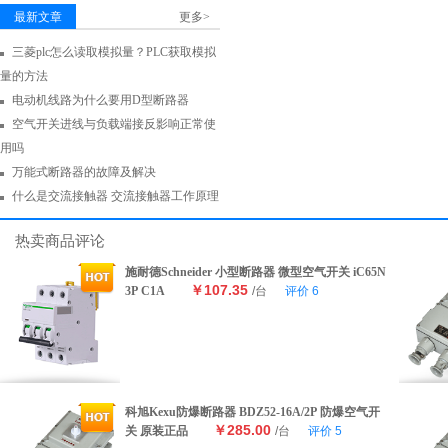
最新文章
更多>
三菱plc怎么读取模拟量？PLC获取模拟
量的方法
电动机线路为什么要用D型断路器
空气开关进线与负载端接反影响正常使
用吗
万能式断路器的故障及解决
什么是交流接触器 交流接触器工作原理
热卖商品评论
施耐德Schneider 小型断路器 微型空气开关 iC65N
￥107.35
3P C1A
/台
评价
6
科旭Kexu防爆断路器 BDZ52-16A/2P 防爆空气开
￥285.00
关 原装正品
/台
评价
5