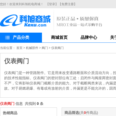
您好！欢迎来到科旭机电商城！
【登录】
【免费注册】
产品分类
商城首页
品牌中心
关
当前位置：
首页
>
机械部件
>
阀门
>
仪表阀门
仪表阀门
仪表阀门是一种管路附件。它是用来改变通路断面和介质流动方向，
的技术性能指标。仪表阀门的密封部位有三处：启闭件与阀座两密封
不严，它将影响仪表阀门截断介质的能力。对于截断阀类来说，内漏
故。对于易燃易爆、有毒或有放射的介质，外漏更是不能允许的，因
仪表阀门
信息 共找到
0
条
商品筛选
(共
0
件商品)
热销商品