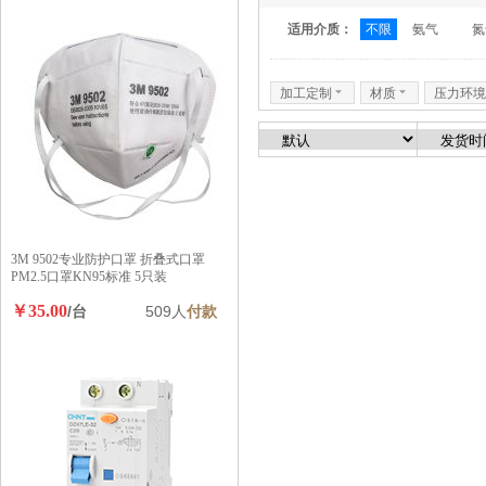
适用介质：
不限
氨气
氮
加工定制
6
材质
6
压力环境
3M 9502专业防护口罩 折叠式口罩
PM2.5口罩KN95标准 5只装
￥35.00
/台
509人
付款