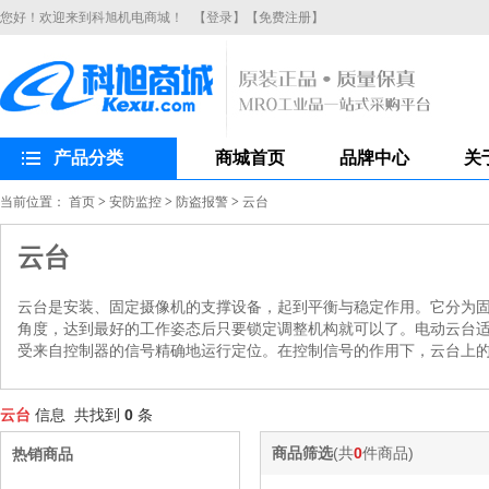
您好！欢迎来到科旭机电商城！
【登录】
【免费注册】
产品分类
商城首页
品牌中心
关
当前位置：
首页
>
安防监控
>
防盗报警
>
云台
云台
云台是安装、固定摄像机的支撑设备，起到平衡与稳定作用。它分为
角度，达到最好的工作姿态后只要锁定调整机构就可以了。电动云台
受来自控制器的信号精确地运行定位。在控制信号的作用下，云台上
云台
信息 共找到
0
条
商品筛选
(共
0
件商品)
热销商品