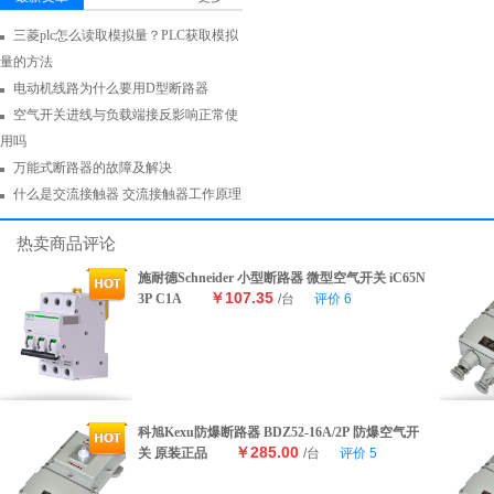
三菱plc怎么读取模拟量？PLC获取模拟
量的方法
电动机线路为什么要用D型断路器
空气开关进线与负载端接反影响正常使
用吗
万能式断路器的故障及解决
什么是交流接触器 交流接触器工作原理
热卖商品评论
施耐德Schneider 小型断路器 微型空气开关 iC65N
￥107.35
3P C1A
/台
评价
6
科旭Kexu防爆断路器 BDZ52-16A/2P 防爆空气开
￥285.00
关 原装正品
/台
评价
5