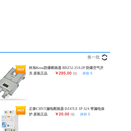
换一批
科旭Kexu防爆断路器 BDZ52-25A/2P 防爆空气开
￥285.00
关 原装正品
/台
评价
5
正泰CHNT漏电断路器 DZ47LE 1P 32A 带漏电保
￥20.00
护 原装正品
/台
评价
5