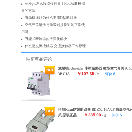
三菱plc怎么读取模拟量？PLC获取模拟
量的方法
电动机线路为什么要用D型断路器
空气开关进线与负载端接反影响正常使
用吗
万能式断路器的故障及解决
什么是交流接触器 交流接触器工作原理
热卖商品评论
施耐德Schneider 小型断路器 微型空气开关 iC6
￥107.35
3P C1A
/台
评价
6
科旭Kexu防爆断路器 BDZ52-16A/2P 防爆空气
￥285.00
关 原装正品
/台
评价
5