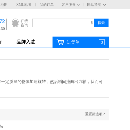
站地图
XML地图
我的订单
客户服务
网站导航
72
在线
咨询
:30
库
品牌入驻
进货单
0
有一定质量的物体加速旋转，然后瞬间撞向出力轴，从而可
重置筛选项
'
套装