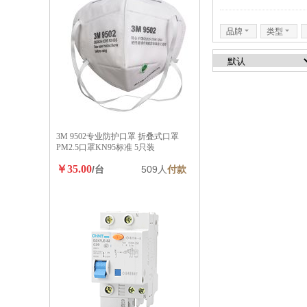
品牌
6
类型
6
3M 9502专业防护口罩 折叠式口罩
PM2.5口罩KN95标准 5只装
￥35.00
/台
509人
付款