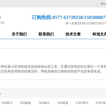
网
订购热线:0577-61739258/158588887
周一至周五8:00-12:00/13:00-17
关于我们
联系我们
技术文章
科旭文
一种以最小的消耗提供高扭矩输出的工具。它通过持续的动力源让一个具
不过也有使用电动或液压的，用电池做动力源的扭矩扳手也是备受欢迎。
)
7430单只
7430套装
7445单只
7445套装
37407单只
37407