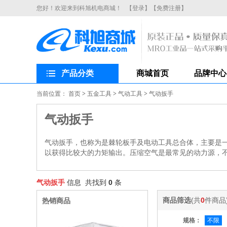
您好！欢迎来到科旭机电商城！
【登录】
【免费注册】
产品分类
商城首页
品牌中心
当前位置：
首页
>
五金工具
>
气动工具
>
气动扳手
气动扳手
气动扳手，也称为是棘轮板手及电动工具总合体，主要是
以获得比较大的力矩输出。压缩空气是最常见的动力源，
气动扳手
信息 共找到
0
条
商品筛选
(共
0
件商品
热销商品
规格：
不限