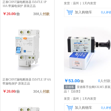
正泰CHNT漏电断路器 DZ47LE 1P
发货：温州 | 1天内发货
10A 带漏电保护 原装正品
加入购物车
0
人评
￥20.00
/台
388人
付款
正泰CHNT漏电断路器 DZ47LE 1P 6A
￥53.00
0
人
付款
库存100个
/台
带漏电保护 原装正品
亚德客
亚德客手拉阀S3LM5 原装
￥20.00
/台
304人
付款
品！
【自营】
发货：温州 | 1天内发货
加入购物车
0
人评