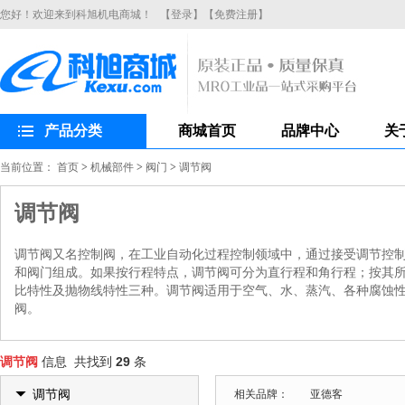
您好！欢迎来到科旭机电商城！
【登录】
【免费注册】
产品分类
商城首页
品牌中心
关
当前位置：
首页
>
机械部件
>
阀门
>
调节阀
调节阀
调节阀又名控制阀，在工业自动化过程控制领域中，通过接受调节控
和阀门组成。如果按行程特点，调节阀可分为直行程和角行程；按其
比特性及抛物线特性三种。调节阀适用于空气、水、蒸汽、各种腐蚀性
阀。
调节阀
信息 共找到
29
条
调节阀
相关品牌：
亚德客