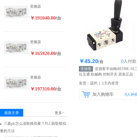
变频器
￥191040.00
/台
变频器
￥165920.00
/台
￥45.20
0
人
付款
库存200个
/台
亚德客
亚德客手动阀4H330E-10
位五通 机械阀 控制开关 原装正品
变频器
【自营】
发货：温州 | 1天内发货
￥197310.00
/台
加入购物车
0
人评
最新文章
更多>
三菱plc怎么读取模拟量？PLC获取模拟
量的方法