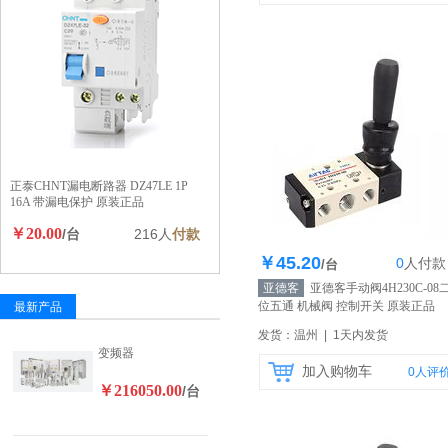
正泰CHNT漏电断路器 DZ47LE 1P
16A 带漏电保护 原装正品
￥20.00
/台
216人
付款
￥45.20
0
人
付款
库存200个
/台
亚德客
亚德客手动阀4H230C-08
位五通 机械阀 控制开关 原装正品
最新产品
【自营】
发货：温州 | 1天内发货
变频器
加入购物车
0
人评
￥216050.00
/台