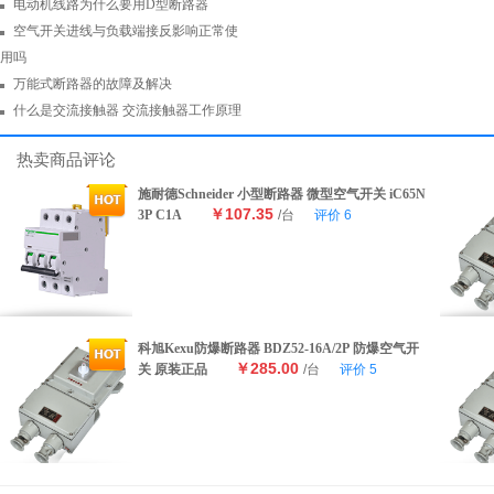
电动机线路为什么要用D型断路器
空气开关进线与负载端接反影响正常使
用吗
万能式断路器的故障及解决
什么是交流接触器 交流接触器工作原理
热卖商品评论
施耐德Schneider 小型断路器 微型空气开关 iC65N
￥107.35
3P C1A
/台
评价
6
科旭Kexu防爆断路器 BDZ52-16A/2P 防爆空气开
￥285.00
关 原装正品
/台
评价
5