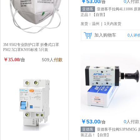
￥53.00
0
人
付款
库存100个
/台
亚德客
亚德客手拉阀4L11006 原
正品！
【自营】
发货：温州 | 1天内发货
加入购物车
0
人评
3M 9502专业防护口罩 折叠式口罩
PM2.5口罩KN95标准 5只装
￥35.00
/台
509人
付款
￥53.00
0
人
付款
库存100个
/台
亚德客
亚德客手拉阀S3PMM5G 
装正品！
【自营】