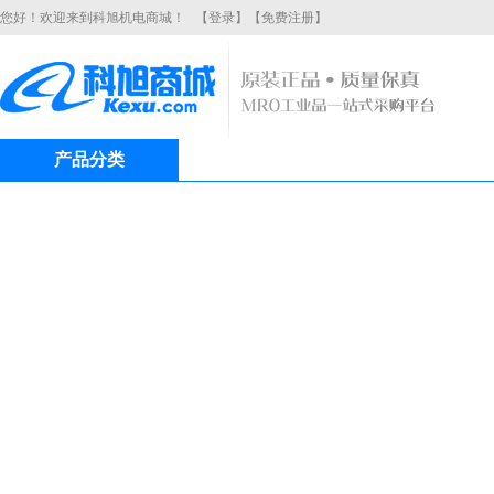
您好！欢迎来到科旭机电商城！
【登录】
【免费注册】
产品分类
商城首页
品牌中心
关
当前位置：
首页
>
汽摩配件
>
汽车内饰
>
汽车坐垫
汽车坐垫
汽车坐垫是有车一族的主要消费品。根据季节选择一套舒适、实用的
坐垫是冬季汽车内饰的选择之一。而处于炎热的夏季，不少车主则会
汽车坐垫
信息 共找到
0
条
商品筛选
(共
0
件商品)
热销商品
款式类型：
不限
棕色
棕