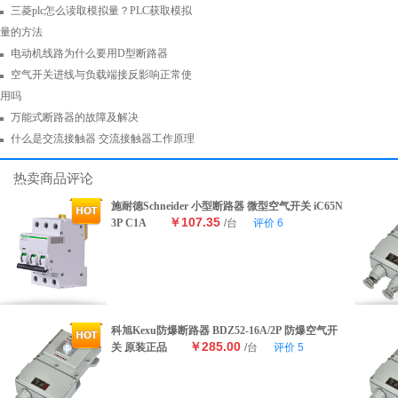
三菱plc怎么读取模拟量？PLC获取模拟
量的方法
电动机线路为什么要用D型断路器
空气开关进线与负载端接反影响正常使
用吗
万能式断路器的故障及解决
什么是交流接触器 交流接触器工作原理
热卖商品评论
施耐德Schneider 小型断路器 微型空气开关 iC65N
￥107.35
3P C1A
/台
评价
6
科旭Kexu防爆断路器 BDZ52-16A/2P 防爆空气开
￥285.00
关 原装正品
/台
评价
5