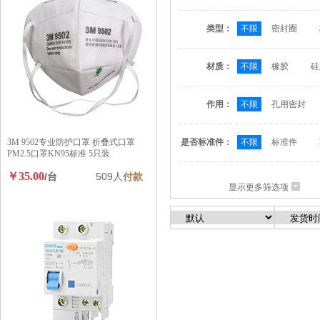
类型：
不限
密封圈
材质：
不限
橡胶
硅
作用：
不限
孔用密封
3M 9502专业防护口罩 折叠式口罩
是否标准件：
不限
标准件
PM2.5口罩KN95标准 5只装
￥35.00
/台
509人
付款
显示更多筛选项
6